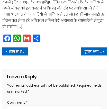
काली हरिद्वार। शहर के मध्य हरिद्वार स्थित एक मिठाई शॉप के मालिक ने
अपने नौकर को इस कदर पीटा कि वह बीच रोड पर सबके सामने रोने
लगा। आसपास के व्यापारियों ने मालिक से उस नौकर की जान बचाई। उस
दौरान वहां से जा रहे अधिवक्ता सचिन बेदी आसपास के व्यापारियों से पूछा
तो उन्होंने […]
Facebook
WhatsApp
Gmail
Share
Post
धामी से धनोल्टी विधानसभा क्षेत्र से विधायक प्रीतम सिंह पंवार ने शिष्टाचार भेंट की
दुर्गम क्षेत्रों में तैनात वन कर्मियों को अब आवासीय भत्ता दिए जाने का निर्णय लिया
navigation
Leave a Reply
Your email address will not be published.
Required fields
are marked
*
Comment
*