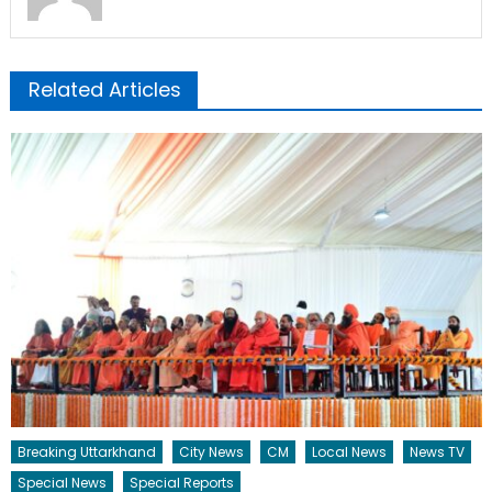
Related Articles
Breaking Uttarkhand
City News
CM
Local News
News TV
Special News
Special Reports