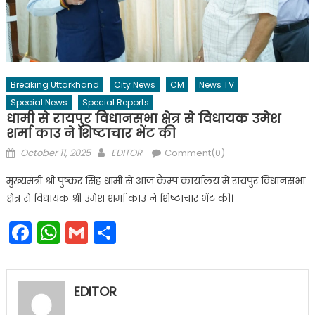
Breaking Uttarkhand
City News
CM
News TV
Special News
Special Reports
धामी से रायपुर विधानसभा क्षेत्र से विधायक उमेश
शर्मा काउ ने शिष्टाचार भेंट की
Posted
Author
October 11, 2025
EDITOR
Comment(0)
on
मुख्यमंत्री श्री पुष्कर सिंह धामी से आज कैम्प कार्यालय में रायपुर विधानसभा
क्षेत्र से विधायक श्री उमेश शर्मा काउ ने शिष्टाचार भेंट की।
Facebook
WhatsApp
Gmail
Share
EDITOR