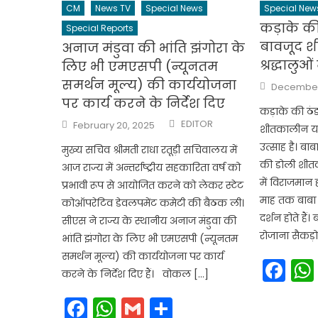
CM
News TV
Special News
Special New
कड़ाके की
Special Reports
बावजूद श
अनाज मंडुवा की भांति झंगोरा के
श्रद्धालुओ
लिए भी एमएसपी (न्यूनतम
समर्थन मूल्य) की कार्ययोजना
Posted
December 
on
पर कार्य करने के निर्देश दिए
कड़ाके की ठं
Author
Posted
EDITOR
February 20, 2025
शीतकालीन यात्
on
उत्साह है। बाब
मुख्य सचिव श्रीमती राधा रतूड़ी सचिवालय में
की डोली शीतक
आज राज्य में अन्तर्राष्ट्रीय सहकारिता वर्ष को
में विराजमान हो
प्रभावी रूप से आयोजित करने को लेकर स्टेट
माह तक बाबा 
कोऑपरेटिव डेवलपमेंट कमेटी की बैठक ली।
दर्शन होते हैं
सीएस ने राज्य के स्थानीय अनाज मंडुवा की
रोजाना सैकड़ों 
भांति झंगोरा के लिए भी एमएसपी (न्यूनतम
समर्थन मूल्य) की कार्ययोजना पर कार्य
Fa
करने के निर्देश दिए हैं। वोकल […]
Facebook
WhatsApp
Gmail
Share