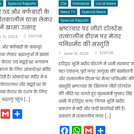
s
Special Reports
CM
Haridwar
Local News
 ठंड और बर्फबारी के
News TV
Special News
ीतकालीन यात्रा लेकर
Special Reports
ं में खासा उत्साह
भ्रष्टाचार पर जीरो टॉलरेंस:
Author
तत्कालीन डीएम पर मेजर
EDITOR
31, 2024
पनिशमेंट की संस्तुति
ड और बर्फबारी के बावजूद
Author
Posted
EDITOR
June 19, 2026
रा लेकर श्रद्धालुओं में खासा
on
ा केदार एवं मद्महेश्वर भगवान
हरिद्वार भूमि खरीद घोटाले में धामी सरकार 
ाल के लिए ओंकारेश्वर मंदिर
बड़ा एक्शन, पूर्व नगर आयुक्त की बर्खास्तगी
ती है। ओंकारेश्वर मंदिर में 6
और तत्कालीन डीएम पर मेजर पनिशमेंट क
केदारनाथ और मद्महेश्वर के
संस्तुति भ्रष्टाचार के खिलाफ जीरो टॉलरेंस
। बाबा केदार के दर्शन के लिए
की नीति पर चलते हुए मुख्यमंत्री पुष्कर सिंह
श्रद्धालु पहुंच […]
धामी ने हरिद्वार नगर निगम भूमि खरीद
प्रकरण में बड़ी और कड़ी कार्रवाई की है।
cebook
WhatsApp
Gmail
Share
प्रकरण में तत्कालीन नगर […]
Facebook
WhatsApp
Gmail
Share