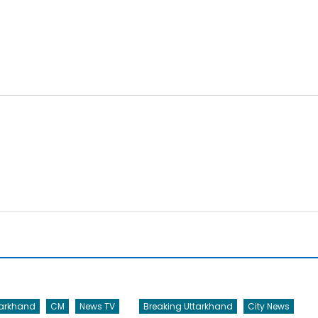
tarkhand
CM
News TV
Breaking Uttarkhand
City News