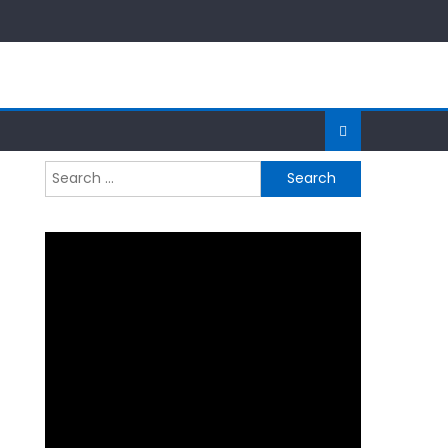
Search
for: