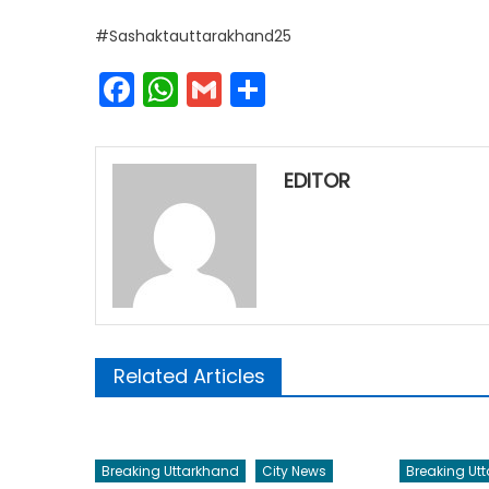
#Sashaktauttarakhand25
Facebook
WhatsApp
Gmail
Share
EDITOR
Related Articles
Breaking Uttarkhand
City News
Breaking Ut