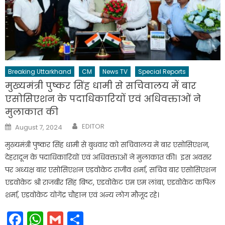
Breaking Uttarkhand
CM
News TV
Special Reports
मुख्यमंत्री पुष्कर सिंह धामी से सचिवालय में बार
एसोसिएशन के पदाधिकारियों एवं अधिवक्ताओं ने
मुलाकात की
Author
Posted
EDITOR
August 7, 2024
on
मुख्यमंत्री पुष्कर सिंह धामी से बुधवार को सचिवालय में बार एसोसिएशन,
देहरादून के पदाधिकारियों एवं अधिवक्ताओं ने मुलाकात की। इस अवसर
पर अध्यक्ष बार एसोसिएशन एडवोकेट राजीव शर्मा, सचिव बार एसोसिएशन
एडवोकेट श्री राजबीर सिंह बिष्ट, एडवोकेट एम एम लांबा, एडवोकेट कपिल
शर्मा, एडवोकेट योगेंद्र चौहान एवं अन्य लोग मौजूद रहे।
Facebook
WhatsApp
Gmail
Share