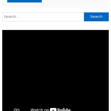
Search
for: