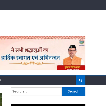
D
Search
for: