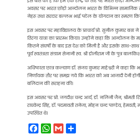
इस बात की है कि हम एक राष्ट्र के तौर पर भारत छोड़ो आन्दोल
अवसर पर भारत छोड़ो आन्दोलन भारत के विभिन्न सामाजिक समूह
नेहरू तथा सरदार बल्लभ भाई पटेल के योगदान का स्मरण कि
इस अवसर पर महाविद्यालय के प्राचार्य प्रो. सुनील कुमार बत्रा
तिरंगा यात्रा का प्रारम्भ किया। उन्होंने कहा कि आन्दोलन के म
कितने संघर्षों के बाद इस देश को मिली है और इसके साथ-साथ वह
पूर्व स्वतंत्रता संग्राम सेनानी स्व. श्री डोलीराम जी के पुत्र 
अधिष्ठाता छात्र कल्याण डाॅ. संजय कुमार माहेश्वरी ने कहा क
निर्णायक तौर पर समझ गये कि भारत को अब आजादी देनी होगी। मु
बलिदान की सराहना की।
इस अवसर पर प्रो. जगदीश चन्द्र आर्य, डाॅ. नलिनी जैन, श्रीमती रि
राघवेन्द्र सिंह, डाॅ. पदमावती तनेजा, मोहन चन्द पाण्डेय, हेमव
उपस्थित थे।
Facebook
WhatsApp
Gmail
Share