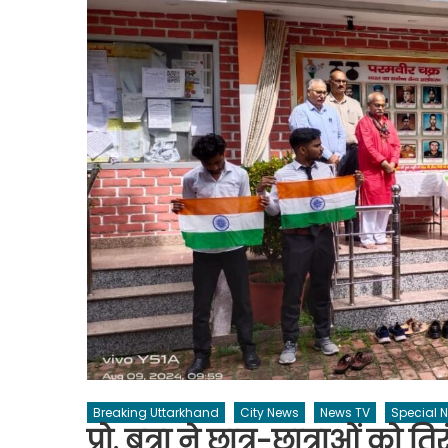
Breaking Uttarkhand
City News
News TV
Special 
प्रो. बत्रा ने छात्र-छात्राओं को 