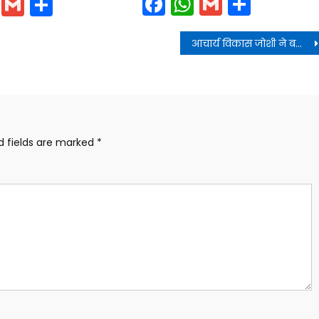
Facebook
WhatsApp
Gmail
Share
cebook
WhatsApp
Gmail
Share
आचार्य विकास जोशी ने बताया शिव महापुरण की कथा सुनने से मनुष्य को शिव धाम प्राप्त हो जाता है
d fields are marked
*