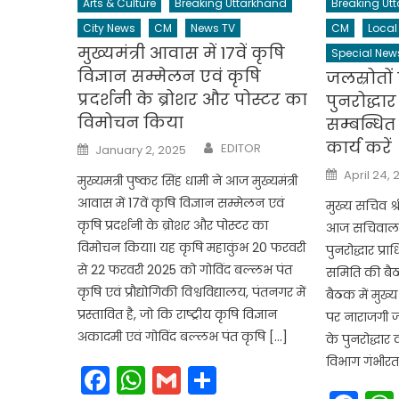
Arts & Culture
Breaking Uttarkhand
Breaking Ut
City News
CM
News TV
CM
Local
मुख्यमंत्री आवास में 17वें कृषि
Special New
विज्ञान सम्मेलन एवं कृषि
जलस्रोतों 
प्रदर्शनी के ब्रोशर और पोस्टर का
पुनरोद्धा
विमोचन किया
सम्बन्धित
Author
कार्य करें
Posted
EDITOR
January 2, 2025
on
Posted
April 24, 
मुख्यमत्री पुष्कर सिंह धामी ने आज मुख्यमंत्री
on
आवास में 17वें कृषि विज्ञान सम्मेलन एवं
मुख्य सचिव श्र
कृषि प्रदर्शनी के ब्रोशर और पोस्टर का
आज सचिवालय 
विमोचन किया। यह कृषि महाकुंभ 20 फरवरी
पुनरोद्धार प्र
से 22 फरवरी 2025 को गोविंद बल्लभ पंत
समिति की बै
कृषि एवं प्रौद्योगिकी विश्वविद्यालय, पंतनगर में
बैठक में मुख्य
प्रस्तावित है, जो कि राष्ट्रीय कृषि विज्ञान
पर नाराजगी जत
अकादमी एवं गोविंद बल्लभ पंत कृषि […]
के पुनरोद्धार
विभाग गंभीरता
Facebook
WhatsApp
Gmail
Share