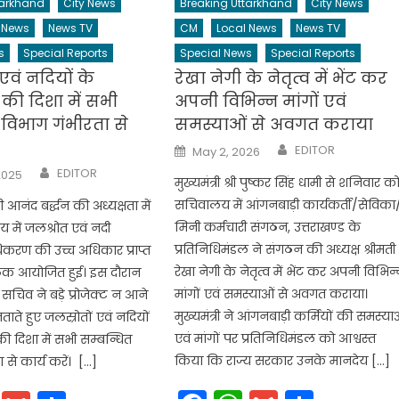
tarkhand
City News
Breaking Uttarkhand
City News
 News
News TV
CM
Local News
News TV
s
Special Reports
Special News
Special Reports
एवं नदियों के
रेखा नेगी के नेतृत्व में भेंट कर
र की दिशा में सभी
अपनी विभिन्न मांगों एवं
 विभाग गंभीरता से
समस्याओं से अवगत कराया
Author
Posted
EDITOR
May 2, 2026
on
Author
EDITOR
2025
मुख्यमंत्री श्री पुष्कर सिंह धामी से शनिवार क
सचिवालय में आंगनबाड़ी कार्यकर्ती/सेविका
ी आनंद बर्द्धन की अध्यक्षता में
मिनी कर्मचारी संगठन, उत्तराखण्ड के
में जलश्रोत एवं नदी
प्रतिनिधिमंडल ने संगठन की अध्यक्ष श्रीमती
ाधिकरण की उच्च अधिकार प्राप्त
रेखा नेगी के नेतृत्व में भेंट कर अपनी विभिन
ठक आयोजित हुई। इस दौरान
मांगों एवं समस्याओं से अवगत कराया।
 सचिव ने बड़े प्रोजेक्ट न आने
मुख्यमंत्री ने आंगनबाड़ी कर्मियों की समस्या
ाते हुए जलस्रोतों एवं नदियों
एवं मांगों पर प्रतिनिधिमंडल को आश्वस्त
 की दिशा में सभी सम्बन्धित
किया कि राज्य सरकार उनके मानदेय […]
 से कार्य करें। […]