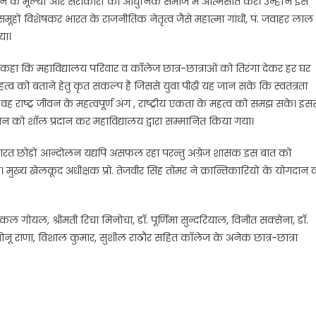
न के मूल्यों और सरोकारों को आधुनिक समाज में आत्मसात करें। उन्होंने इस
ों विशेषकर भारत के राजनीतिक नेतृत्व जैसे महात्मा गांधी, पं. जवाहर लाल
या।
 ने कहा कि महाविद्यालय परिवार व काॅलेज छात्र-छात्राओं को तिरंगा देकर हर घर
हत्व को बताने हेतु कृत संकल्प है जिससे युवा पीढ़ी यह जान सके कि स्वतंत्रता
 राष्ट्र जीवन के महत्वपूर्ण अंग , राष्ट्रीय एकता के महत्व को समझ सके। इसस
बालकिशन को शाॅल प्रदान कर महाविद्यालय द्वारा सम्मानित किया गया।
ि भारत छोड़ों आन्दोलन यद्यपि असफल रहा परन्तु अंग्रेज शासक इस बात को
ख्य खेलकूद अधीक्षक प्रो. तेजवीर सिंह तोमर ने क्रान्तिकारियों के योगदान 
ंकल गोयल, श्रीमती रिचा मिनोचा, डाॅ. पूर्णिमा सुन्दरियाल, विनीत सक्सेना, डाॅ.
ती, मोनू राणा, विशाल कुमार, सुशील राठौर सहित काॅलेज के अनेक छात्र-छात्रा