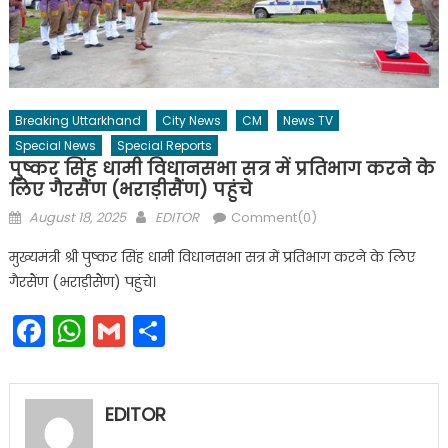
Breaking Uttarkhand
City News
CM
News TV
Special News
Special Reports
पुष्कर सिंह धामी विधानसभा सत्र में प्रतिभाग करने के
लिए गैरसैंण (भराड़ीसैंण) पहुंचे
Posted
Author
August 18, 2025
EDITOR
Comment(0)
on
मुख्यमंत्री श्री पुष्कर सिंह धामी विधानसभा सत्र में प्रतिभाग करने के लिए
गैरसैंण (भराड़ीसैंण) पहुंचे।
Facebook
WhatsApp
Gmail
Share
EDITOR