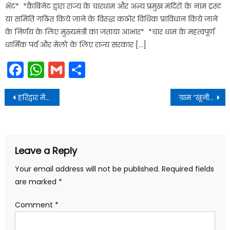
भेंट* *कैबिनेट द्वारा राज्य के चारधाम और अन्य प्रमुख मंदिरों के नाम ट्रस्ट
या समिति गठित किये जाने के विरूद्ध कठोर विधिक प्राविधान किये जाने
के निर्णय के लिए मुख्यमंत्री का जताया आभार* *चार धाम के महत्वपूर्ण
धार्मिक पर्व और मेलों के लिए राज्य सरकार […]
Facebook
WhatsApp
Gmail
Share
Post
हरिद्वार में गंगा नदी का जल स्तर चेतावनी के निशान से ऊपर बहने के कारण सावधानी बरतने की अपील की
ग्राम “खूनी” का नाम बदलकर अब “देवीग्राम” कर दिया गया
navigation
Leave a Reply
Your email address will not be published.
Required fields
are marked
*
Comment
*