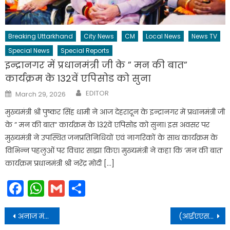
Breaking Uttarkhand
City News
CM
Local News
News TV
Special News
Special Reports
इन्द्रानगर में प्रधानमंत्री जी के ” मन की बात”
कार्यक्रम के 132वें एपिसोड को सुना
Author
Posted
EDITOR
March 29, 2026
on
मुख्यमंत्री श्री पुष्कर सिंह धामी ने आज देहरादून के इन्द्रानगर में प्रधानमंत्री जी
के ” मन की बात” कार्यक्रम के 132वें एपिसोड को सुना। इस अवसर पर
मुख्यमंत्री ने उपस्थित जनप्रतिनिधियों एवं नागरिकों के साथ कार्यक्रम के
विभिन्न पहलुओं पर विचार साझा किए। मुख्यमंत्री ने कहा कि ‘मन की बात’
कार्यक्रम प्रधानमंत्री श्री नरेंद्र मोदी […]
Facebook
WhatsApp
Gmail
Share
Post
अनाज मंडुवा की भांति झंगोरा के लिए भी एमएसपी (न्यूनतम समर्थन मूल्य) की कार्ययोजना पर कार्य करने के निर्देश दिए
(आईएएस) अधिकारियों के अवकाश संबध में आदेश जारी किए
navigation