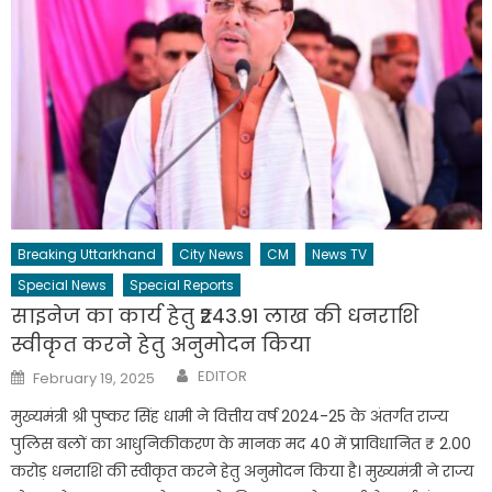
Breaking Uttarkhand
City News
CM
News TV
Special News
Special Reports
साइनेज का कार्य हेतु ₹243.91 लाख की धनराशि
स्वीकृत करने हेतु अनुमोदन किया
Author
Posted
EDITOR
February 19, 2025
on
मुख्यमंत्री श्री पुष्कर सिंह धामी ने वित्तीय वर्ष 2024-25 के अंतर्गत राज्य
पुलिस बलों का आधुनिकीकरण के मानक मद 40 में प्राविधानित ₹ 2.00
करोड़ धनराशि की स्वीकृत करने हेतु अनुमोदन किया है। मुख्यमंत्री ने राज्य