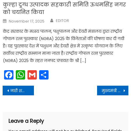
कुल्हा दूग्ध उत्पादक सहकारी समिति ऊधमसिंह नगर
को चयनित किया
Author
Posted
EDITOR
November 17, 2025
on
केंद्र सरकार के मत्स्य पालन, पशुपालन और डेयरी मंत्रालय द्वारा राष्ट्रीय
गोपाल रत्न पुरस्कार (NGRA) 2025 के विजेताओं की घोषणा कर दी गयी
है। यह पुरस्कार देश में पशुधन और डेयरी क्षेत्र में उत्कृष्ट योगदान के लिए
सर्वोच्च राष्ट्रीय सम्मान माना जाता है। राष्ट्रीय गोपाल रत्न पुरस्कार
(NGRA) 2025 के तहत जनपद चंपावत के श्री […]
Facebook
WhatsApp
Gmail
Share
Post
नारी शक्ति का अभिनंदन कर रक्षाबंधन के पावन पर्व की हार्दिक बधाई एवं शुभकामनाएं दी
मुख्यमंत्री आवास में पेरिस ओलिंपिक में प्रतिभाग कर लौटे खिलाड़ियों अंकिता ध्यानी, परमजीत सिंह एवं सूरज पंवार ने भेंट की
navigation
Leave a Reply