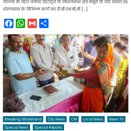
योजना के तहत जनपद देहरादून के विधानसभा क्षेत्र मसूरी के वार्ड संख्या 05
धोरणखास के विभिन्न मार्गो का डी.बी.एम.बी.सी […]
Facebook
WhatsApp
Gmail
Share
Breaking Uttarkhand
City News
CM
Local News
News TV
Special News
Special Reports