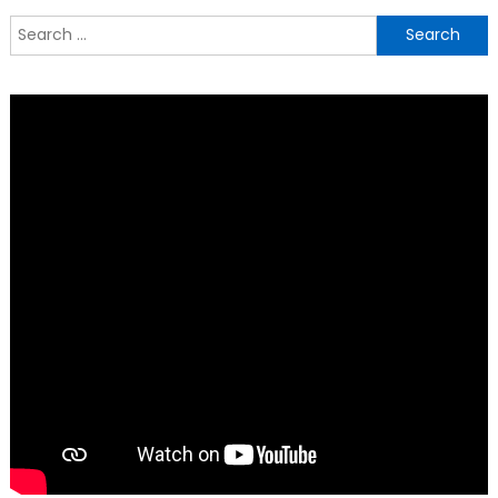
Search
for: