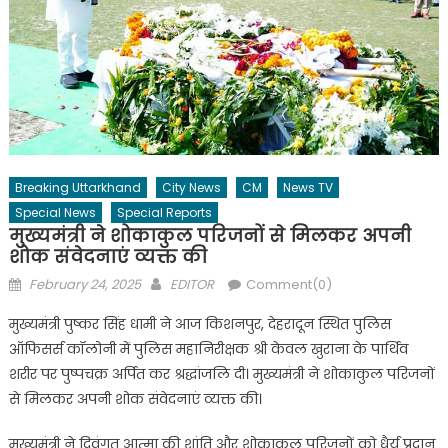
Breaking Uttarkhand
City News
CM
News TV
Special News
Special Reports
मुख्यमंत्री ने शोकाकुल परिजनों से मिलकर अपनी
शोक संवेदनाएं व्यक्त की
Posted
Author
February 24, 2025
EDITOR
Comment(0)
on
मुख्यमंत्री पुष्कर सिंह धामी ने आज किशनपुर, देहरादून स्थित पुलिस
ऑफिसर्स कॉलोनी में पुलिस महानिरीक्षक श्री केवल खुराना के पार्थिव
शरीर पर पुष्पचक्र अर्पित कर श्रद्धांजलि दी। मुख्यमंत्री ने शोकाकुल परिजनों
से मिलकर अपनी शोक संवेदनाएं व्यक्त की।
मुख्यमंत्री ने दिवंगत आत्मा की शांति और शोकाकुल परिजनों को धैर्य प्रदान