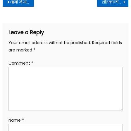
Post
धामी ने महासू महाराज एवं बाशिक महाराज महेंद्रथ में पूजा अर्चना कर प्रदेश में खुशहाली तरक्की एवं प्रगति की कामना की
शीतकालीन प्रवास स्थल, मुखीमठ (मुखवा) क्षेत्र में तैयारियों का स्थलीय निरीक्षण किया
navigation
Leave a Reply
Your email address will not be published.
Required fields
are marked
*
Comment
*
Name
*