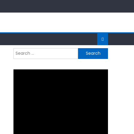
Search
for: