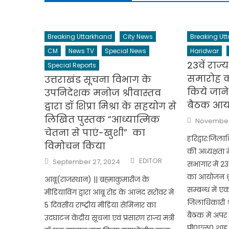
Breaking Uttarkhand
City News
Breaking Ut
CM
News TV
Special News
Haridwar
23वें राज
Special Reports
समारोह 
उत्तराखंड सूचना विभाग के
किये जाने
उपनिदेशक मनोज श्रीवास्तव
बैठक आयो
द्वारा डॉ शिप्रा मिश्रा के सहयोग से
लिखित पुस्तक “आध्यात्मिक
Posted
November
on
चेतना से पाएं-खुशी” का
हरिद्वार:जिलाध
विमोचन किया
की अध्यक्षता म
Author
Posted
EDITOR
September 27, 2024
सभागार में 23
on
का आयोजन धू
आबू(राजस्थान) || ब्रह्माकुमारीज के
सम्बन्ध में 
मीडियाविंग द्वारा आबू रोड के आनंद सरोवर में
जिलाधिकारी श्
5 दिवसीय राष्ट्रीय मीडिया सेमिनार का
बैठक में अपर 
उदघाटन केंद्रीय सूचना एवं प्रसारण राज्य मंत्री
पी0एल0 शाह न