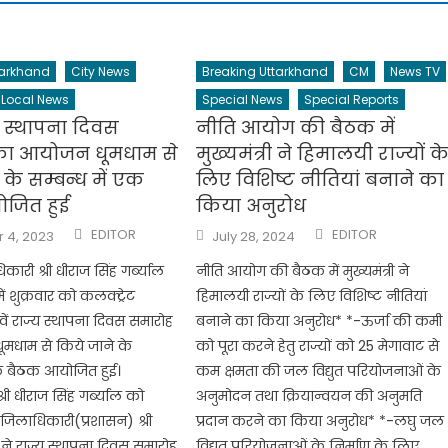
tarkhand
City News
Breaking Uttarkhand
CM
News TV
Local News
Special News
Special Reports
्य स्थापना दिवस
नीति आयोग की बैठक में
का आयोजन धूमधाम से
मुख्यमंत्री ने हिमालयी राज्यों क
 के सम्बन्ध में एक
लिए विशिष्ट नीतियां बनाने का
जित हुई
किया अनुरोध
Author
Author
Posted
EDITOR
EDITOR
 4, 2023
July 28, 2024
on
िकारी श्री धीराज सिंह गर्ब्याल
नीति आयोग की बैठक में मुख्यमंत्री ने
ें शुक्रवार को कलक्ट्रेट
हिमालयी राज्यों के लिए विशिष्ट नीतियां
वें राज्य स्थापना दिवस समारोह
बनाने का किया अनुरोध* *-ऊर्जा की कमी
मधाम से किये जाने के
को पूरा करने हेतु राज्यों को 25 मेगावाट से
एक बैठक आयोजित हुई।
कम क्षमता की जल विद्युत परियोजनाओं के
री धीराज सिंह गर्ब्याल को
अनुमोदन तथा क्रियान्वयन की अनुमति
जिलाधिकारी(प्रशासन) श्री
प्रदान करने का किया अनुरोध* *-लघु जल
े राज्य स्थापना दिवस समारोह
विद्युत परियोजनाओं के निर्माण के लिए