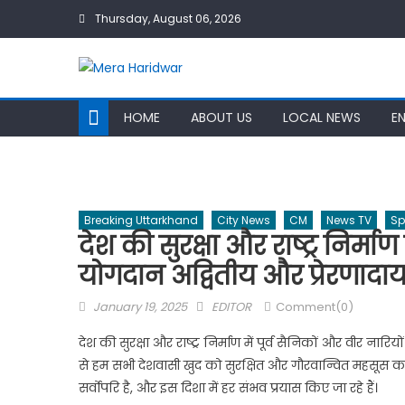
Skip
Thursday, August 06, 2026
to
content
HOME
ABOUT US
LOCAL NEWS
E
Breaking Uttarkhand
City News
CM
News TV
Sp
देश की सुरक्षा और राष्ट्र निर्माण
योगदान अद्वितीय और प्रेरणादा
Posted
Author
January 19, 2025
EDITOR
Comment(0)
on
देश की सुरक्षा और राष्ट्र निर्माण में पूर्व सैनिकों और वीर ना
से हम सभी देशवासी खुद को सुरक्षित और गौरवान्वित महसूस करते
सर्वोपरि है, और इस दिशा में हर संभव प्रयास किए जा रहे हैं।