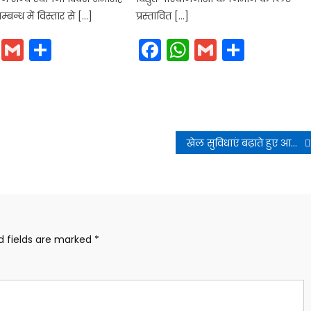
न्ध में विस्तार से […]
प्रस्तावित […]
cebook
WhatsApp
Gmail
Share
Facebook
WhatsApp
Gmail
Share
खेल सुविधाएं बढ़ाते हुए आधारभूत ढांचे तैयार कर खेल अकादमी खोलने का प्रस्ताव तैयार किया जा रहा है
d fields are marked
*