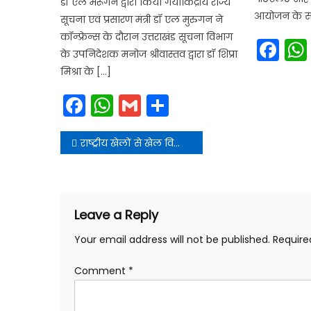
डॉ एल मरूगन द्वारा किया गया।केंद्रीय राज्य
आयोजन के सम्ब
सूचना एवं प्रसारण मंत्री डॉ एल मुरुगन ने
कॉन्फ़्रेन्स के दौरान उत्तराखंड सूचना विभाग
Fa
के उपनिदेशक मनोज श्रीवास्तव द्वारा डॉ शिप्रा
मिश्रा के […]
Facebook
WhatsApp
Gmail
Share
Post
राष्ट्रीय खेलों से खेल विकास की प्रबल संभावनाओं के बीच होटल इंडस्ट्री भी झूम उठी
navigation
Leave a Reply
Your email address will not be published.
Require
Comment
*