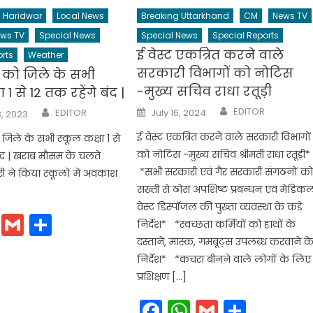
Haridwar
Local News
Breaking Uttarkhand
CM
News TV
ws TV
Special News
Special News
Special Reports
ई वेस्ट एकत्रित करने वाले
rts
Weather
सरकारी विभागों को नोटिस
 को जिले के सभी
-मुख्य सचिव राधा रतूड़ी
 1 से 12 तक रहेंगे बंद |
Author
Author
Posted
EDITOR
EDITOR
July 16, 2024
, 2023
on
ई वेस्ट एकत्रित करने वाले सरकारी विभागों
जिले के सभी स्कूल कक्षा 1 से
को नोटिस -मुख्य सचिव श्रीमती राधा रतूड़ी
बंद | खराब मौसम के चलते
*सभी सरकारी एवं गैर सरकारी संगठनों क
 ने किया स्कूलों में अवकाश
सख्ती से ठोस अपशिष्ट प्रबन्धन एवं मेडिक
वेस्ट डिस्पॉजल की पुख्ता व्यवस्था के कड़े
cebook
WhatsApp
Gmail
Share
निर्देश* *स्वच्छता कर्मियों को हाथों के
दस्ताने, मास्क, गमबूट्स उपलब्ध करवाने क
निर्देश* *कचरा बीनने वाले लोगों के लिए
प्रशिक्षण […]
Facebook
WhatsApp
Gmail
Share