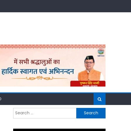
D
Search
for: