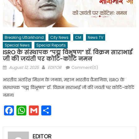
Breaking Uttarkhand
City News
CM
News TV
Special News
Special Reports
ISRO के संस्थापक “पद्म विभूषण” डॉ. विक्रम साराभाई
जी की जयंती पर कोटि-कोटि नमन
Posted
Author
August 12, 2025
EDITOR
Comment(0)
on
भारतीय अंतरिक्ष मिशन के जनक, महान भारतीय वैज्ञानिक, ISRO के
संस्थापक “पद्म विभूषण” डॉ. विक्रम साराभाई जी की जयंती पर कोटि-कोटि
नमन।
Facebook
WhatsApp
Gmail
Share
EDITOR