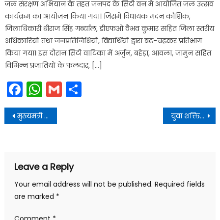
जल संरक्षण अभियान के तहत जनपद के सिटी वन में आयोजित जल उत्सव
कार्यक्रम का आयोजन किया गया। जिसमें विधायक मदन कौशिक,
जिलाधिकारी धीराज सिंह गर्ब्याल, डीएफओ वैभव कुमार सहित जिला स्तरीय
अधिकारियों तथा जनप्रतिनिधियों, विद्यार्थियों द्वारा बढ़-चढ़़कर प्रतिभाग
किया गया। इस दौरान सिटी वाटिका में अर्जुन, बहेड़ा, आवला, जामुन सहित
विभिन्न प्रजातियों के फलदार, […]
Facebook
WhatsApp
Gmail
Share
Post
मुख्यमंत्री राहत कोष मेंअपना योगदान अवश्य दें
युवा शक्ति को अंतरराष्ट्रीय युवा दिवस की हार्दिक शुभकामनाएं
navigation
Leave a Reply
Your email address will not be published.
Required fields
are marked
*
Comment
*