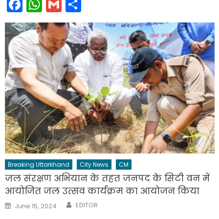
Facebook
WhatsApp
Gmail
Share
Breaking Uttarkhand
City News
CM
जल संरक्षण अभियान के तहत जनपद के सिटी वन में
आयोजित जल उत्सव कार्यक्रम का आयोजन किया
Author
Posted
EDITOR
June 15, 2024
on