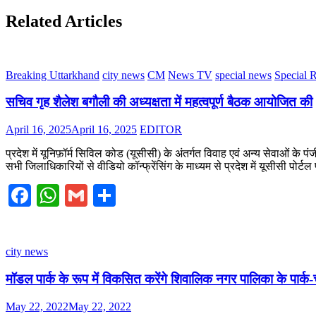
Related Articles
Breaking Uttarkhand
city news
CM
News TV
special news
Special 
सचिव गृह शैलेश बगौली की अध्यक्षता में महत्वपूर्ण बैठक आयोजित की
Posted
Author
April 16, 2025
April 16, 2025
EDITOR
on
प्रदेश में यूनिफ़ॉर्म सिविल कोड (यूसीसी) के अंतर्गत विवाह एवं अन्य सेवाओं के
सभी जिलाधिकारियों से वीडियो कॉन्फ्रेंसिंग के माध्यम से प्रदेश में यूसीसी पोर्ट
Facebook
WhatsApp
Gmail
Share
city news
मॉडल पार्क के रूप में विकसित करेंगे शिवालिक नगर पालिका के पार्क-
Posted
Author
May 22, 2022
May 22, 2022