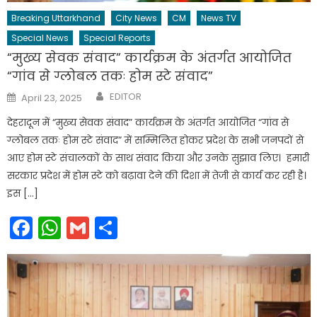
Breaking Uttarkhand
City News
CM
News TV
Special News
Special Reports
“मुख्य सेवक संवाद” कार्यक्रम के अंतर्गत आयोजित
“गांव से ग्लोबल तकः होम स्टे संवाद”
Author
Posted
EDITOR
April 23, 2025
on
देहरादून में “मुख्य सेवक संवाद” कार्यक्रम के अंतर्गत आयोजित “गांव से
ग्लोबल तकः होम स्टे संवाद” में सम्मिलित होकर प्रदेश के सभी जनपदों से
आए होम स्टे संचालकों के साथ संवाद किया और उनके सुझाव लिए। हमारी
सरकार प्रदेश में होम स्टे को बढ़ावा देने की दिशा में तेजी से कार्य कर रही है।
इस […]
Facebook
WhatsApp
Gmail
Share