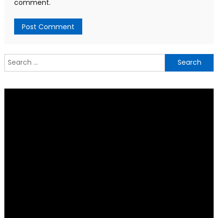
comment.
Search
for: