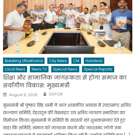
Breaking Uttarkhand
City News
CM
Haridwar
Local News
News TV
Special News
Special Reports
शिक्षा और सामाजिक जागरूकता से होगा समाज का
सर्वांगीण विकास: मुख्यमंत्री
Author
Posted
EDITOR
August 9, 2026
on
मुख्यमंत्री श्री पुष्कर सिंह धामी ने आज शासकीय आवास में उत्तराखण्ड क्षत्रिय
कल्याण समिति, देहरादून की वेबसाइट एवं क्षत्रिय जागरण स्मारिका का
विमोचन किया। मुख्यमंत्री ने समिति के सदस्यों को शुभकामनाएं देते हुए
कहा कि समिति, समाज को जागरूक करने और जरूरतमंद लोगों तक