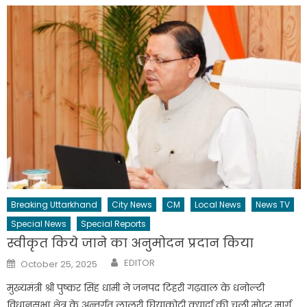
Breaking Uttarkhand
City News
CM
Local News
News TV
Special News
Special Reports
स्वीकृत किये जाने का अनुमोदन प्रदान किया
Author
Posted
EDITOR
October 25, 2025
on
मुख्यमंत्री श्री पुष्कर सिंह धामी ने जनपद टिहरी गढ़वाल के धनोल्टी
विधानसभा क्षेत्र के अन्तर्गत लालूरी घियाकोटी क्यार्दा की चली मोटर मार्ग