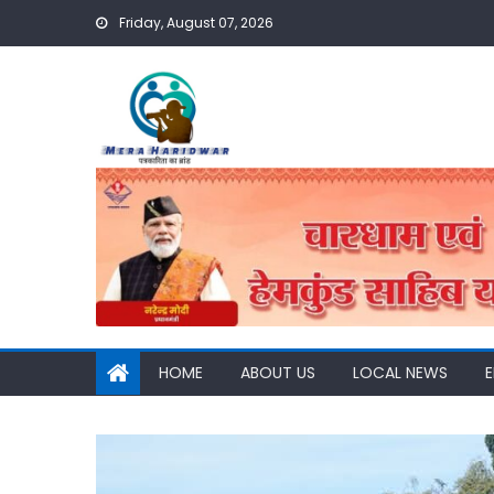
Skip
Friday, August 07, 2026
to
content
HOME
ABOUT US
LOCAL NEWS