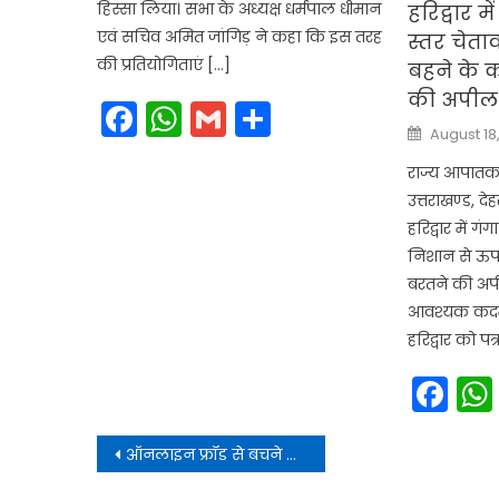
हिस्सा लिया। सभा के अध्यक्ष धर्मपाल धीमान
हरिद्वार 
एवं सचिव अमित जांगिड़ ने कहा कि इस तरह
स्तर चेत
की प्रतियोगिताएं […]
बहने के 
की अपील
Facebook
WhatsApp
Gmail
Share
Posted
August 18
on
राज्य आपातका
उत्तराखण्ड, देह
हरिद्वार में ग
निशान से ऊप
बरतने की अपी
आवश्यक कदम 
हरिद्वार को पत्
Fa
Post
ऑनलाइन फ्रॉड से बचने के लिए रखें इन बातों का ध्यान।
navigation