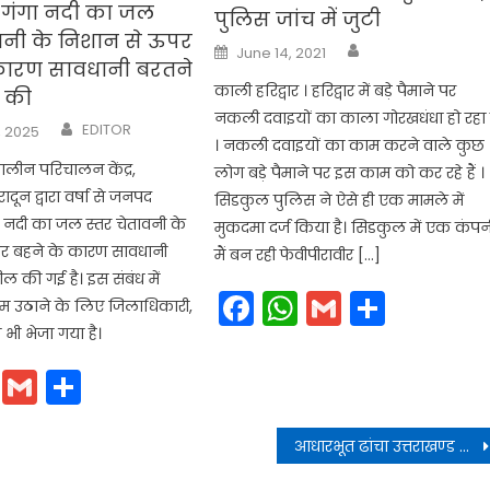
में गंगा नदी का जल
पुलिस जांच में जुटी
ावनी के निशान से ऊपर
Author
Posted
June 14, 2021
on
कारण सावधानी बरतने
काली हरिद्वार । हरिद्वार में बड़े पैमाने पर
 की
नकली दवाइयों का काला गोरखधंधा हो रहा 
Author
EDITOR
, 2025
। नकली दवाइयों का काम करने वाले कुछ
लीन परिचालन केंद्र,
लोग बड़े पैमाने पर इस काम को कर रहे हैं ।
रादून द्वारा वर्षा से जनपद
सिडकुल पुलिस ने ऐसे ही एक मामले में
ंगा नदी का जल स्तर चेतावनी के
मुकदमा दर्ज किया है। सिडकुल में एक कंपन
र बहने के कारण सावधानी
मैं बन रही फेवीपीरावीर […]
ल की गई है। इस संबंध में
Facebook
WhatsApp
Gmail
Share
उठाने के लिए जिलाधिकारी,
र भी भेजा गया है।
cebook
WhatsApp
Gmail
Share
आधारभूत ढांचा उत्तराखण्ड में तैयार हो जाएगा