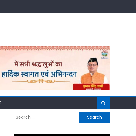
D
Search
for: