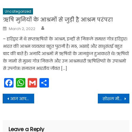
Uncategorized
ऋषि मुनियों के आश्रमों से जुड़ी है आश्रम परंपरा
Author
Posted
March 2, 2022
on
– हरिद्वार में थे सप्तऋषियों के आश्रम, इन्हीं से निकले समस्त गोत्र हरिद्वार।
भारत की आश्रम व्यवस्था बहुत पुरानी है। मठ, अखाड़े और साधुसंतई बहुत
बाद की बातें हैं। अनादि आश्रमों में ऋषियों के ज्ञानकुंज हुआकरते थे। ऋषियों
के नामों से मुख्य गोत्र निकले और उन आश्रमधारी ऋषिशिष्यों के उपाश्रमों
से उपगोत्र। सनातन भारतीय जीवंत […]
Facebook
WhatsApp
Gmail
Share
Post
आज आप लगवा सकते हो वैक्सीन, खुलेंगे टीकाकरण केंद्र
सोशल मीडिया पर हरिद्वार के यह दो वीडियो वायरल , मुकदमा दर्ज-वायरल वीडियो देखें
navigation
Leave a Reply