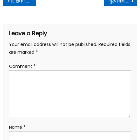
Post
शिक्षकों के व्यावसायिक विकास के लिए तीन दिवसीय प्रशिक्षण शुरू
मुख्यमंत्री आवास में आज लोकसभा सांसद एवं पूर्व केन्द्रीय राज्य मंत्री श्री अजय भट्ट ने शिष्टाचार भेंट की।
navigation
Leave a Reply
Your email address will not be published.
Required fields
are marked
*
Comment
*
Name
*