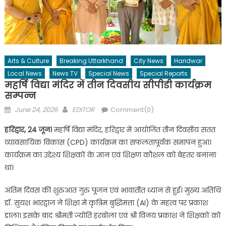
Arts & Culture
Breaking Uttarkhand
City News
Haridwar
Local News
News TV
Special News
Special Reports
महर्षि विद्या मंदिर में तीन दिवसीय सीपीडी कार्यक्रम
सम्पन्न
Posted
Author
June 24, 2026
EDITOR
Comment(0)
on
हरिद्वार, 24 जून।
महर्षि विद्या मंदिर, हरिद्वार में आयोजित तीन दिवसीय सतत
व्यावसायिक विकास (CPD) कार्यक्रम का सफलतापूर्वक समापन हुआ।
कार्यक्रम का उद्देश्य शिक्षकों के ज्ञान एवं शिक्षण कौशल को बेहतर बनाना
था।
अंतिम दिवस की शुरुआत गुरु पूजन एवं भावातीत ध्यान से हुई। मुख्य अतिथि
डॉ. सुयश भारद्वाज ने शिक्षा में कृत्रिम बुद्धिमत्ता (AI) के महत्व पर प्रकाश
डाला। इसके बाद श्रीमती ज्योति हरबोला एवं श्री विनय प्रकाश ने शिक्षकों को