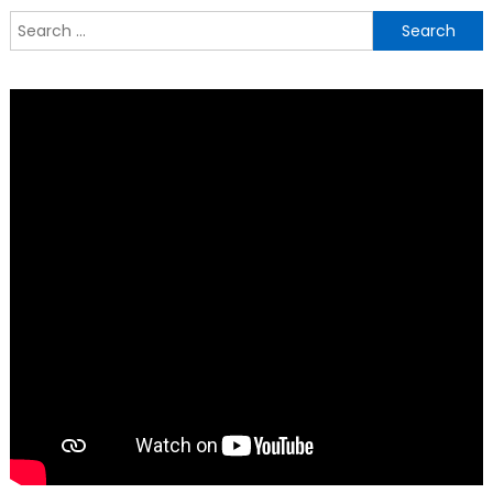
Search
for: