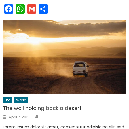
Facebook
WhatsApp
Gmail
Share
Life
World
The wall holding back a desert
Author
Posted
April 7, 2019
on
Lorem ipsum dolor sit amet, consectetur adipisicing elit, sed