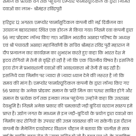
समाज के प्रत्येक वर्ग तक पहुंचेगा एम्प्योर फार्मास्यूटिकल के द्वारा निर्मित
दवाओं का लाभ- श्रीमंहत रविंद्रपुरी
हरिद्वार 12 अगस्त। एमप्योर फार्मासूटिकल कंपनी की नई डिवीजन का
उदघाटन बहादराबाद स्थित एक होटल में किया गया। जिसमें दवा कंपनी द्वारा
56 नए प्रोडक्ट लॉन्च किए गए। अखिल भारतीय अखाड़ा परिषद के अध्यक्ष
एवं श्री पंचायती अखाड़ा महानिर्वाणी के सचिव श्रीमहंत रविंद्र पुरी महाराज ने
दीप प्रज्वलन कर कार्यक्रम का शुभारंभ करते हुए कहा कि भारत देश मे
हृदय रोगियों में तेजी से वृद्धि हो रही है जो कि एक चिंतनीय विषय है। इसलिये
ह्रदय रोग में प्रभावशाली दवाओं की आवश्यकता भी तेजी से बढ़ रही है।
इसलिये दवा निर्माण पर ज्यादा से ज्यादा ध्यान देने की जरूरत है जो कि
समय की मांग है। एमप्योर फार्मास्यूटिकल कंपनी के द्वारा लॉन्च किए गए
56 प्रकार के अनेक प्रोडक्ट समाज के प्रति मिल का पत्थर साबित होंगे और
समाज के प्रत्येक वर्ग तक इनका लाभ पहुंचेगा। उन्होंने कहा कि उत्तराखंड
देवभूमि है। जिसमें अनेक प्रकार की चमत्कारी जड़ी बूटियां वरदान स्वरूप हमें
प्राप्त हैं। उद्योग जगत के माध्यम से इन जड़ी-बूटियों के प्रयोग द्वारा दवाओ का
निर्माण कर रोगियों के उपचार की उत्तम व्यवस्था की जा सकेगी। इस दौरान
कंपनी के मैनेजिंग डायरेक्टर विशाल चौहान ने बताया कि चालीस से साठ