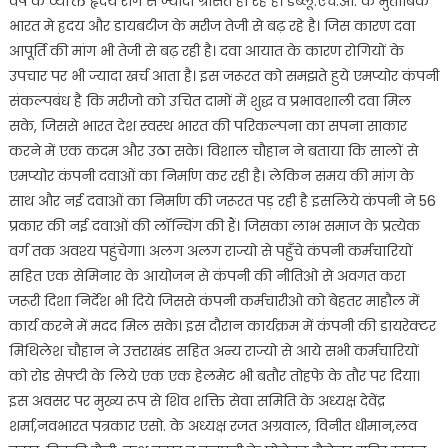
वर्ष के व्यक्ति हृदय रोग से ज्यादा ग्रसित हो रहे है। डब्लू.एच.ओ. के मुताबिक
भारत मे ह्रदय और डायबटीज के मरीज तेजी से बढ़ रहे है। जिस कारण दवा
आपूर्ति की मांग भी तेजी से बढ़ रही है। दवा आयात के कारण रोगियों के
उपचार पर भी ज्यादा खर्च आता है। इस जरूरत को समझते हुये एमप्योर कंपनी
संकल्पबंध है कि मरीजो को उचित दामों में शुद्ध व प्रभावशाली दवा मिल
सके, जिससे भारत देश स्वस्थ भारत की परिकल्पना का सपना साकार
करने में एक कदम और उठा सके। विशाल चौहान ने बताया कि सालों से
एमप्योर कंपनी दवाओं का निर्माण कर रही है। लेकिन समय की मांग के
साथ और नई दवाओं का निर्माण की जरूरत पड़ रही है इसलिये कंपनी ने 56
प्रकार की नई दवाओं की लॉन्चिंग की हैं। जिसका लाभ समाज के प्रत्येक
वर्ग तक अवश्य पहुंचेगा। अलग अलग राज्यो से पहुँचे कंपनी कर्मचारियों
सहित एक सेमिनार के आयोजन से कंपनी की नीतिओ से अवगत करा
जरूरी दिशा निर्देश भी दिये जिससे कंपनी कर्मचारीओ को बेहतर माहौल में
कार्य करने में मदद मिल सके। इस दौरान कार्यक्रम में कंपनी की डायरेक्टर
मिथिलेश चौहान ने उत्तराखंड सहित अन्य राज्यो से आये सभी कर्मचारियों
को रोड सेफ्टी के लिये एक एक हेलमेट भी बतौर तोहफे के तौर पर दिया।
इस अवसर पर मुख्य रूप से शिव शक्ति सेवा समिति के अध्यक्ष देवेंद्र
शर्मा,नवभारत पत्रकार एसो. के अध्यक्ष रजत अग्रवाल, विनीत धीमान,लव