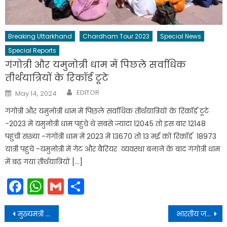
Breaking Uttarkhand
Chardham Tour 2023
Special News
Special Reports
गंगोत्री और यमुनोत्री धाम में पिछले सर्वाधिक
तीर्थयात्रियों के रिकॉर्ड टूटे
Author
Posted
EDITOR
May 14, 2024
on
गंगोत्री और यमुनोत्री धाम में पिछले सर्वाधिक तीर्थयात्रियों के रिकॉर्ड टूटे
-2023 में यमुनोत्री धाम पहुंचे थे सबसे ज्यादा 12045 तो इस बार 12148
पहुंची संख्या -गंगोत्री धाम में 2023 में 13670 तो 13 मई को रिकॉर्ड 18973
यात्री पहुंचे -यमुनोत्री में गेट और बैरियर व्यवस्था बनाने के बाद गंगोत्री धाम
में बढ़ गया तीर्थयात्रियों […]
Facebook
WhatsApp
Gmail
Share
Post
मुख्यमंत्री ने लोक गायक नरेन्द्र सिंह नेगी को किया सम्मानित
भारतीय जनता पार्टी उत्तराखंड प्रदेश संगठन द्वारा जिला पंचायत सदस्यों का दो दिवसीय अभ्यास वर्ग हरिद्वार स्थित होटल गार्डेनिया में आरंभ किया गया l