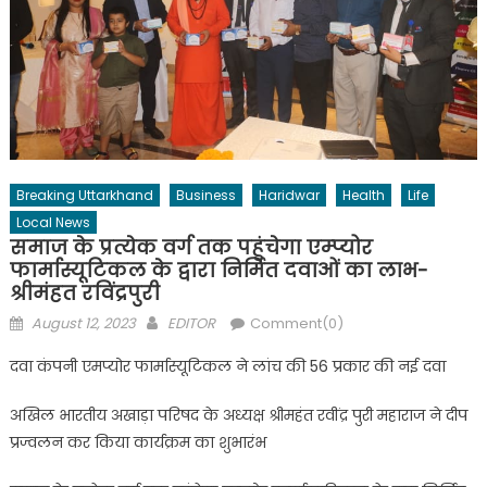
Breaking Uttarkhand
Business
Haridwar
Health
Life
Local News
समाज के प्रत्येक वर्ग तक पहुंचेगा एम्प्योर
फार्मास्यूटिकल के द्वारा निर्मित दवाओं का लाभ-
श्रीमंहत रविंद्रपुरी
Posted
Author
August 12, 2023
EDITOR
Comment(0)
on
दवा कंपनी एमप्योर फार्मास्यूटिकल ने लांच की 56 प्रकार की नई दवा
अखिल भारतीय अखाड़ा परिषद के अध्यक्ष श्रीमहंत रवींद्र पुरी महाराज ने दीप
प्रज्वलन कर किया कार्यक्रम का शुभारंभ