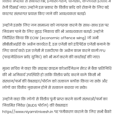
वित्तीय अपराधों से संबंधित FIR, इन्वेस्टिगेशन, चार्जशीट, कंप्लायंस इत्यादि में
तेजी दिखाई जाए। उन्होंने इस प्रकार के वित्तीय फ्रॉड को रोकने के लिए बड़े
कारगर संस्थागत प्रयास किए जाने की आवश्यकता बताई।
उन्होंने इसके लिए जन सामान्य को जागरूक करने के साथ-साथ इस पर
नियंत्रण पाने के लिए सुदृढ़ निकाय की भी आवश्यकता बताई। उन्होंने
निर्देशित किया कि EOW (economic offence wing) जो अभी
सीबीसीआईडी के अधीन कार्यरत हैं, इस एजेंसी को इंडिपेंडेंस एजेंसी बनाने के
लिए कार्य करें। इस एजेंसी में एसटीएफ के अधीन काम करने वाली FFU
(फाइनेंशियल फ्रॉड यूनिट) को भी मर्ज करने की कार्रवाई की जाए।
मुख्य सचिव ने कहा कि साइबर क्राइम कोआर्डिनेशन सेंटर में बैंक प्रतिनिधि
की भी अनिवार्य उपस्थिति हो ताकि वित्तीय फ्रॉड करने वाले किसी भी
संस्थान/फर्म की वेबसाइट/पोर्टल को तत्काल ब्लॉक किया जा सके और
लोगों का वित्तीय नुकसान होने से तत्काल बचाया जा सके।
उन्होंने कहा कि लोगों से वित्तीय पूंजी प्राप्त करने वाली संस्थाओं/फर्म का
नियमित निवेश (BUDS पोर्टल) की वेबसाइट
https//www.niyamitnivesh.in पर पंजीकरण कराने के लिए सभी बैंकों