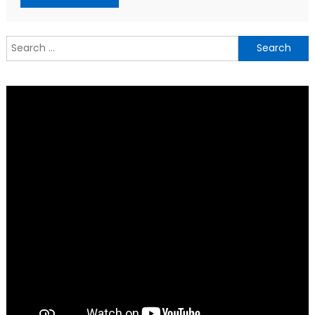
Search
for: