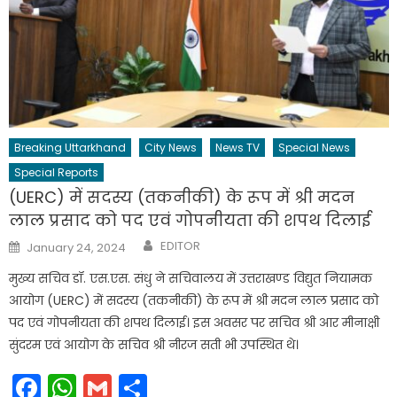
Breaking Uttarkhand
City News
News TV
Special News
Special Reports
(UERC) में सदस्य (तकनीकी) के रूप में श्री मदन
लाल प्रसाद को पद एवं गोपनीयता की शपथ दिलाई
Author
Posted
EDITOR
January 24, 2024
on
मुख्य सचिव डॉ. एस.एस. संधु ने सचिवालय में उत्तराखण्ड विद्युत नियामक
आयोग (UERC) में सदस्य (तकनीकी) के रूप में श्री मदन लाल प्रसाद को
पद एवं गोपनीयता की शपथ दिलाई। इस अवसर पर सचिव श्री आर मीनाक्षी
सुंदरम एवं आयोग के सचिव श्री नीरज सती भी उपस्थित थे।
Facebook
WhatsApp
Gmail
Share