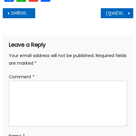
Post
उम्मीदवार का नाम शहरी और ग्रामीण दोनों मतदाता सूचियों में ?
(यूआईआईडीबी) की कार्यकारी समिति (Ex C) की समीक्षा बैठक आयोजित की गई
navigation
Leave a Reply
Your email address will not be published.
Required fields
are marked
*
Comment
*
Name
*