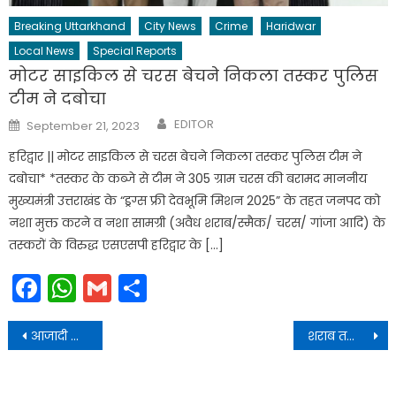
Breaking Uttarkhand
City News
Crime
Haridwar
Local News
Special Reports
मोटर साइकिल से चरस बेचने निकला तस्कर पुलिस
टीम ने दबोचा
Author
Posted
EDITOR
September 21, 2023
on
हरिद्वार || मोटर साइकिल से चरस बेचने निकला तस्कर पुलिस टीम ने
दबोचा* *तस्कर के कब्जे से टीम ने 305 ग्राम चरस की बरामद माननीय
मुख्यमंत्री उत्तराखंड के “ड्रग्स फ्री देवभूमि मिशन 2025” के तहत जनपद को
नशा मुक्त करने व नशा सामग्री (अवैध शराब/स्मैक/ चरस/ गांजा आदि) के
तस्करों के विरुद्ध एसएसपी हरिद्वार के […]
Facebook
WhatsApp
Gmail
Share
Post
आजादी का मना जश्न, कोटरावान में फहराया राष्ट्रीय ध्वज
शराब तस्करी में पकड़े गए उत्तराखंड की कैबिनेट मंत्री के रिश्तेदार, पुलिस ने एक ना सुनी, आंगनबाड़ी वर्कर्स ने कहा हमारी मंत्री को बदनाम करने की हो रही साजिश
navigation