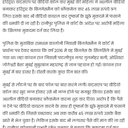
हरिद्वार। वाट्सएप पर वीडियो कॉल कर मुंबई की महिला ने अश्लील वीडियो
बनाकर हरिद्वार के बिजनेसमैन को ब्लैकमेल कर 45 लाख रुपये ठग
लिए। इसके बाद भी वीडियो वायरल कर दुष्कर्म के झूठे मुकदमे में फंसाने
की धमकी दी जा रही है। रानीपुर पुलिस ने कोर्ट के आदेश पर आरोपी महिला
के खिलाफ मुकदमा दर्ज कर लिया है।
पुलिस के मुताबिक रामधाम कालोनी निवासी बिजनेसमैन ने कोर्ट में
प्रार्थना पत्र देकर बताया कि वर्ष 2016 में वह बिजनेस के सिलसिले में मुंबई
गया था। जहां कांचन राज निवासी पाटलीपुत्र नगर गुलमोहर बली, ओशिवरा
जोगेश्वरी बेस्ट मुंबई सुबुरबान महाराष्ट्र से जान पहचान हो गई। कांचन राज
मुंबई में बार डांसर है। दोस्ती करके कुछ दिन बात की।
मुंबई से लौटने पर के बाद फोन पर बात करने लगी। वाट्सएप पर वीडियो
कॉल कर खुद नग्न होकर उसे भी नग्न होने पर मजबूर किया। इसके बाद
अश्लील वीडियो बनाकर ब्लैकमेल करना शुरू कर दिया। आरोप है कि पैसे
न देने पर वीडियो वायरल करने के साथ ही दुष्कर्म के झूठे मुकदमे में फंसाने
की धमकी दी। जिससे घबराकर अब तक करीब 45 लाख रुपये उसके बैंक
खाते में भेज चुका है। लेकिन इसके बाद भी लगातार पैसे की मांग की जा रही
है। रानीपुर कोतवाली प्रभारी रमेश तनवार ने बताया कि मुकदमा दर्ज कर