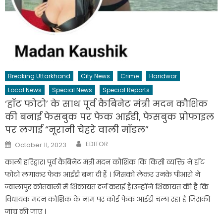
Breaking Uttarkhand
City News
Crime
Haridwar
Local News
Special News
Special Reports
‘हॉट फोटो’ के साथ पूर्व कैबिनेट मंत्री मदन कौशिक
की बनाई फेसबुक पर फेक आईडी, फेसबुक प्रोफाइल
पर लगाई “नूरानी चेहरे वाली मॉडल”
Author
Posted
EDITOR
October 11, 2023
on
काली हरिद्वार। पूर्व कैबिनेट मंत्री मदन कौशिक कि किसी व्यक्ति ने हॉट
फोटो लगाकर फेक आईडी बना दी हैं । जिसको लेकर उनके पीआरो ने
ज्वालापुर कोतवाली में शिकायत दर्ज कराई हैं।उन्होंने शिकायत की है कि
विधायक मदन कौशिक के नाम पर कोई फेक आईडी चला रहा है जिसकी
जांच की जाए ।