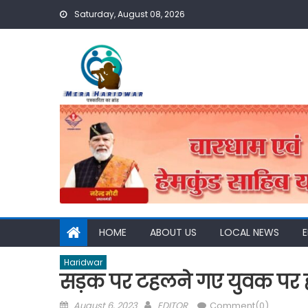
Skip
Saturday, August 08, 2026
to
content
HOME
ABOUT US
LOCAL NEWS
Haridwar
सड़क पर टहलने गए युवक पर
Posted
Author
August 6, 2023
EDITOR
Comment(0)