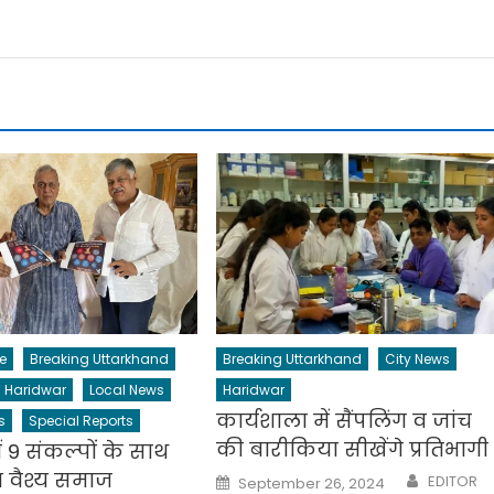
e
Breaking Uttarkhand
Breaking Uttarkhand
City News
Haridwar
Local News
Haridwar
कार्यशाला में सैंपलिंग व जांच
s
Special Reports
की बारीकिया सीखेंगे प्रतिभागी
में 9 संकल्पों के साथ
Author
ा वैश्य समाज
Posted
EDITOR
September 26, 2024
on