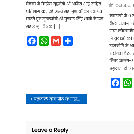
बैठक में केंद्रीय गृहमंत्री श्री अमित शाह सहित
Posted
October 1
on
प्रतिभाग कर रहे अन्य महानुभावों का स्वागत
नवरात्रों में 
करते हुए मुख्यमंत्री श्री पुष्कर सिंह धामी ने इस
वैश्य समाज -9
महत्वपूर्ण बैठक […]
गया लोकार्पण -
Facebook
WhatsApp
Gmail
Share
ने युवाओं को 
राजनीति में भाग
चंडीगढ़। वैश्
लिए अलग-अलग
प्रमुखता से 
Fa
Post
पतंजलि योग पीठ के महामंत्री आचार्य बालकृष्ण के जन्म दिवस पर, सोशल मीडिया अकाउंट पर पोस्ट की अपने बचपन की फोटो
navigation
Leave a Reply