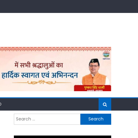
D
Search
for: