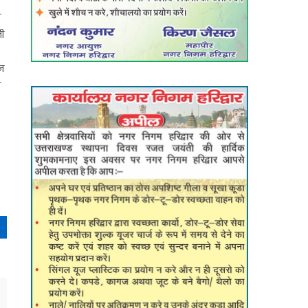
य
जी
ान
ा