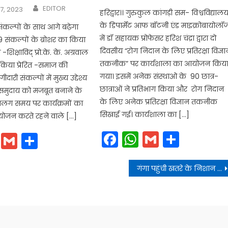
Author
EDITOR
7, 2023
हरिद्वार।। गुरुकुल कांगड़ी सम- विश्वविद्याल
के डिपार्मेंट आफ बॉटनी एंड माइक्रोबायोलॉ
9 संकल्पों के साथ आगे बढ़ेगा
में डॉ सहायक प्रोफेसर हरिश चंद्रा द्वारा दो
 संकल्पों के ब्रोशर का किया
दिवसीय “रोग निदान के लिए प्रतिरक्षा विज्ञ
शिक्षाविद् प्रो.के. के. अग्रवाल
तकनीक” पर कार्यशाला का आयोजन किय
किया प्रेरित -समाज की
गया। इसमें अनेक संस्थाओ के 90 छात्र-
ीदारी संकल्पों में मुख्य उद्देश्य
छात्राओं ने प्रतिभाग किया और रोग निदान
य समुदाय को मजबूत बनाने के
के लिए अनेक प्रतिरक्षा विज्ञान तकनीक
 समय पर कार्यक्रमों का
सिखाई गई। कार्यशाला का […]
आयोजन करते रहने वाले […]
Facebook
WhatsApp
Gmail
Share
cebook
WhatsApp
Gmail
Share
गंगा पहुंची खतरे के निशान के पार , प्रशासन अलर्ट