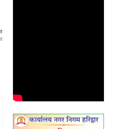
सी
ार