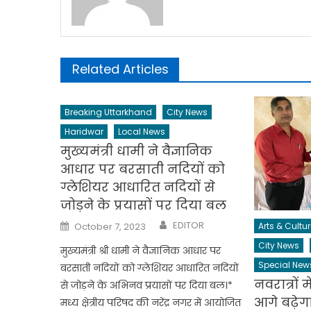
Related Articles
Breaking Uttarkhand
City News
Haridwar
Local News
मुख्यमंत्री धामी ने वैज्ञानिक
आधार पर बरसाती नदियों को
ग्लेशियर आधारित नदियों से
जोड़ने के प्रयासों पर दिया बल
Author
Posted
EDITOR
Arts & Cultur
October 7, 2023
on
City News
मुख्यमंत्री श्री धामी ने वैज्ञानिक आधार पर
Special New
बरसाती नदियों को ग्लेशियर आधारित नदियों
नवरात्रों 
से जोड़ने के अभिनव प्रयासों पर दिया बल।*
आगे बढ़ेग
मध्य क्षेत्रीय परिषद की नरेंद्र नगर में आयोजित