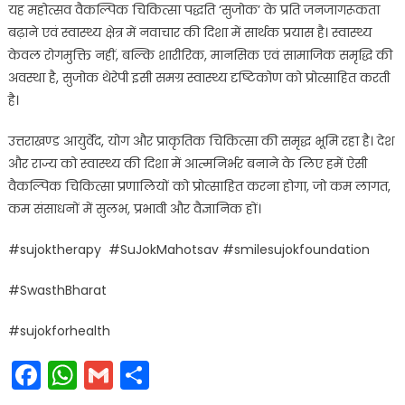
यह महोत्सव वैकल्पिक चिकित्सा पद्धति ‘सुजोक’ के प्रति जनजागरूकता
बढ़ाने एवं स्वास्थ्य क्षेत्र में नवाचार की दिशा में सार्थक प्रयास है। स्वास्थ्य
केवल रोगमुक्ति नहीं, बल्कि शारीरिक, मानसिक एवं सामाजिक समृद्धि की
अवस्था है, सुजोक थेरेपी इसी समग्र स्वास्थ्य दृष्टिकोण को प्रोत्साहित करती
है।
उत्तराखण्ड आयुर्वेद, योग और प्राकृतिक चिकित्सा की समृद्ध भूमि रहा है। देश
और राज्य को स्वास्थ्य की दिशा में आत्मनिर्भर बनाने के लिए हमें ऐसी
वैकल्पिक चिकित्सा प्रणालियों को प्रोत्साहित करना होगा, जो कम लागत,
कम संसाधनों में सुलभ, प्रभावी और वैज्ञानिक हों।
#sujoktherapy #SuJokMahotsav #smilesujokfoundation
#SwasthBharat
#sujokforhealth
Facebook
WhatsApp
Gmail
Share