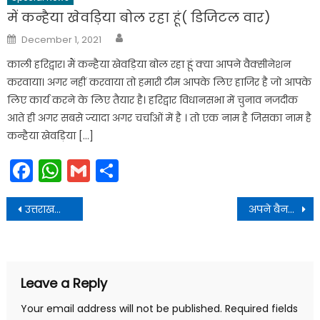
में कन्हैया खेवड़िया बोल रहा हूं( डिजिटल वार)
Author
Posted
December 1, 2021
on
काली हरिद्वार। मैं कन्हैया खेवड़िया बोल रहा हूं क्या आपने वैक्सीनेशन
करवाया। अगर नहीं करवाया तो हमारी टीम आपके लिए हाजिर है जो आपके
लिए कार्य करने के लिए तैयार है। हरिद्वार विधानसभा में चुनाव नजदीक
आते ही अगर सबसे ज्यादा अगर चर्चाओं में है । तो एक नाम है जिसका नाम है
कन्हैया खेवड़िया […]
Facebook
WhatsApp
Gmail
Share
Post
उत्तराखण्ड की चार धाम यात्रा इस महीने की 30 तारीख को अक्षय तृतीया के पावन पर्व से शुरू
अपने बैनर के तले 100 म्यूजिक वीडियो बनाने का ऐलान किया
navigation
Leave a Reply
Your email address will not be published.
Required fields