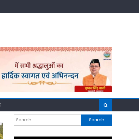
D
Search
for: