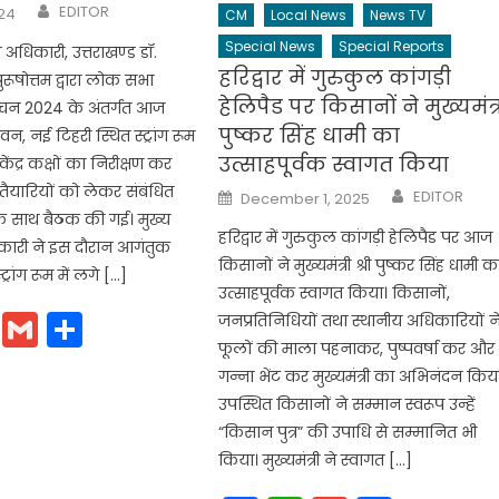
Author
EDITOR
24
CM
Local News
News TV
Special News
Special Reports
 अधिकारी, उत्तराखण्ड डॉ.
हरिद्वार में गुरुकुल कांगड़ी
ुरूषोत्तम द्वारा लोक सभा
हेलिपैड पर किसानों ने मुख्यमंत्
वाचन 2024 के अंतर्गत आज
पुष्कर सिंह धामी का
, नई टिहरी स्थित स्ट्रांग रूम
उत्साहपूर्वक स्वागत किया
ंद्र कक्षों का निरीक्षण कर
Author
यारियों को लेकर संबंधित
Posted
EDITOR
December 1, 2025
on
े साथ बैठक की गई। मुख्य
हरिद्वार में गुरुकुल कांगड़ी हेलिपैड पर आज
कारी ने इस दौरान आगंतुक
किसानों ने मुख्यमंत्री श्री पुष्कर सिंह धामी क
्रांग रूम में लगे […]
उत्साहपूर्वक स्वागत किया। किसानों,
cebook
WhatsApp
Gmail
Share
जनप्रतिनिधियों तथा स्थानीय अधिकारियों न
फूलों की माला पहनाकर, पुष्पवर्षा कर और
गन्ना भेंट कर मुख्यमंत्री का अभिनंदन किय
उपस्थित किसानों ने सम्मान स्वरूप उन्हें
“किसान पुत्र” की उपाधि से सम्मानित भी
किया। मुख्यमंत्री ने स्वागत […]