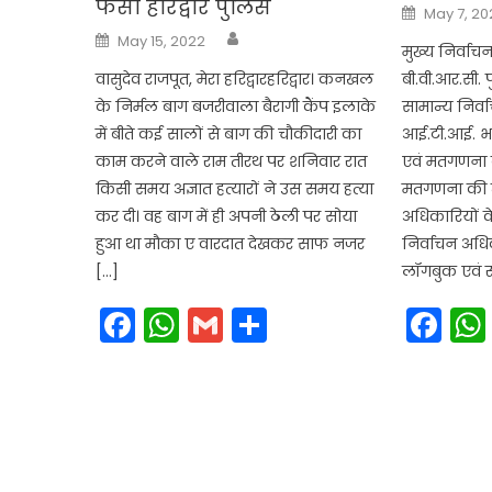
फंसी हरिद्वार पुलिस
Posted
May 7, 20
on
Author
Posted
May 15, 2022
on
मुख्य निर्वाचन
वासुदेव राजपूत, मेरा हरिद्वारहरिद्वार। कनखल
बी.वी.आर.सी. प
के निर्मल बाग बजरीवाला बैरागी कैंप इलाके
सामान्य निर्
में बीते कई सालों से बाग की चौकीदारी का
आई.टी.आई. भवन
काम करने वाले राम तीरथ पर शनिवार रात
एवं मतगणना के
किसी समय अज्ञात हत्यारों ने उस समय हत्या
मतगणना की तै
कर दी। वह बाग में ही अपनी ठेली पर सोया
अधिकारियों क
हुआ था मौका ए वारदात देखकर साफ नजर
निर्वाचन अधि
[…]
लॉगबुक एवं स्ट
Facebook
WhatsApp
Gmail
Share
Fa