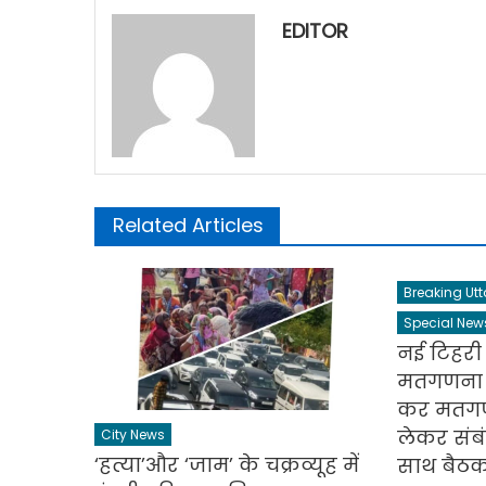
EDITOR
Related Articles
Breaking Ut
Special New
नई टिहरी स
मतगणना कें
कर मतगणन
लेकर संब
City News
‘हत्या’और ‘जाम’ के चक्रव्यूह में
साथ बैठ