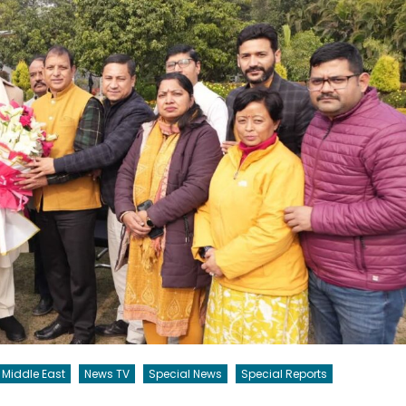
Middle East
News TV
Special News
Special Reports