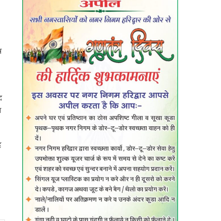
र
द
न
ह