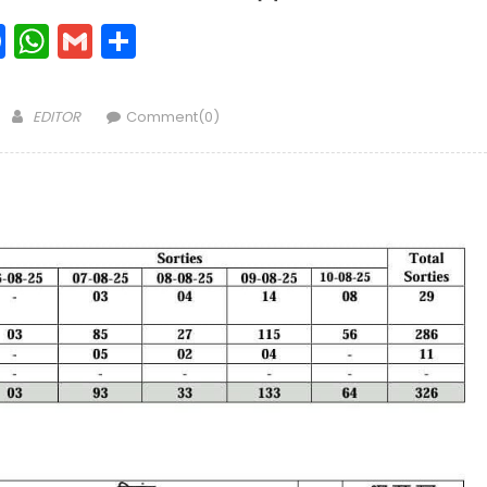
Facebook
WhatsApp
Gmail
Share
Author
EDITOR
Comment(0)