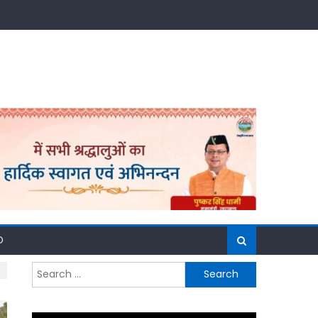
D
Search
for: