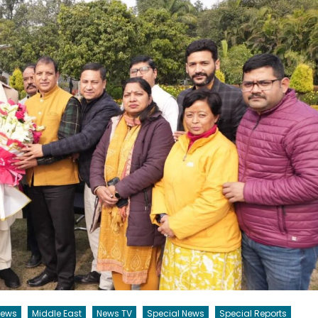
News
Middle East
News TV
Special News
Special Reports