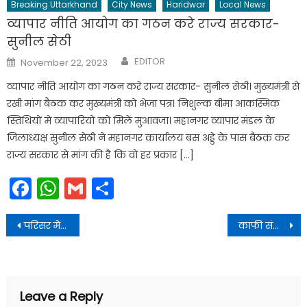
Breaking Uttarkhand
City News
Haridwar
Local News
व्यापार नीति आयोग का गठन करे राज्य सरकार-
सुनील सेठी
Author
Posted
EDITOR
November 22, 2023
on
व्यापार नीति आयोग का गठन करे राज्य सरकार- सुनील सेठी। मुख्यमंत्री से
रखी मांग बैठक कर मुख्यमंत्री को भेजा पत्र। निशुल्क बीमा आकस्मिक
स्तिथियों में व्यापारियों को मिले मुआवजा। महानगर व्यापार मंडल के
जिलाध्यक्ष सुनील सेठी ने महानगर कार्यालय बस अड्डे के पास बैठक कर
राज्य सरकार से मांग की है कि वो हर प्रकार […]
Facebook
WhatsApp
Gmail
Share
Post
परिसर में स्वच्छता, यात्रियों की सुविधा, संचालन व्यवस्था और परिवहन प्रबंधन का बारीकी से निरीक्षण किया
काफी संख्या में श्रद्धालु, बीकेटीसी कर्मचारी-अधिकारी, विभिन्न विभागों और प्रशासन के अधिकारी उपस्थित रहे
navigation
Leave a Reply