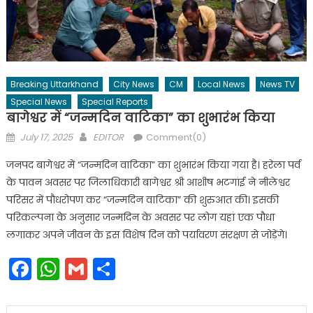
Breaking Uttarkhand
City News
CM
Local News
News TV
Special News
Special Reports
बागेश्वर में “जन्मदिन वाटिका” का शुभारंभ किया
Posted
Author
July 17, 2025
EDITOR
Comment(0)
on
जनपद बागेश्वर में “जन्मदिन वाटिका” का शुभारंभ किया गया है। हरेला पर्व
के पावन अवसर पर जिलाधिकारी बागेश्वर श्री आशीष भटगांई ने नीलेश्वर
परिसर में पौधरोपण कर “जन्मदिन वाटिका” की शुरुआत की। इसकी
परिकल्पना के अनुसार जन्मदिन के अवसर पर लोग यहां एक पौधा
लगाकर अपने जीवन के इस विशेष दिन को पर्यावरण संरक्षण से जोड़ेंगे।
Facebook
WhatsApp
Gmail
Share