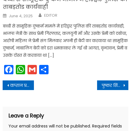
ताबड़तोड कार्यवाही
Author
Posted
EDITOR
June 4, 2025
on
बच्ची से सामूहिक दुष्कर्म मामले में हरिद्वार पुलिस की ताबड़तोड कार्यवाही,
भाजपा नेत्री के साथ प्रेमी गिरफ्तार, कलयुगी माँ और उसके प्रेमी को दबोचा,
आरोपी महिला ने प्रेमी संग मिलकर अपनी ही बेटी का करवाया था सामूहिक
दुष्कर्म, नाबालिग बेटी को डरा धमकाकर ले गई थी आगरा, वृन्दावन, प्रेमी व
उसके दोस्त से करवाया था […]
Facebook
WhatsApp
Gmail
Share
Post
कप्तान प्रमेन्द्र सिंह डोबाल की अगुवाई में एक और सफलता
पुष्कर सिंह धामी ने सचिवालय में स्वास्थ्य विभाग की समीक्षा बैठक ली
navigation
Leave a Reply
Your email address will not be published.
Required fields