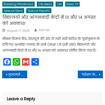
Breaking Uttarkhand
City News
CM
News TV
Special News
Special Reports
विद्यालयों और आंगनबाड़ी केंद्रों में 13 और 14 अगस्त
को अवकाश
Author
Posted
EDITOR
August 17, 2025
on
मौसम विज्ञान केंद्र, देहरादून की ओर से जारी भारी बारिश के पूर्वानुमान के
दृष्टिगत अल्मोड़ा जनपद के सभी (कक्षा 1 से 12वीं तक) विद्यालयों और
आंगनबाड़ी केंद्रों में 13 और 14 अगस्त को अवकाश घोषित किया गया है।
Facebook
WhatsApp
Gmail
Share
Post
मुख्यमंत्री राहत कोष में योगदान स्वरूप भेंट किया, ताकि आपदा प्रभावित लोगों की मदद की जा सके
परीक्षण के दौरान सायरन बजने पर किसी भी प्रकार की अफवाह या घबराहट न फैलाएँ
navigation
Leave a Reply