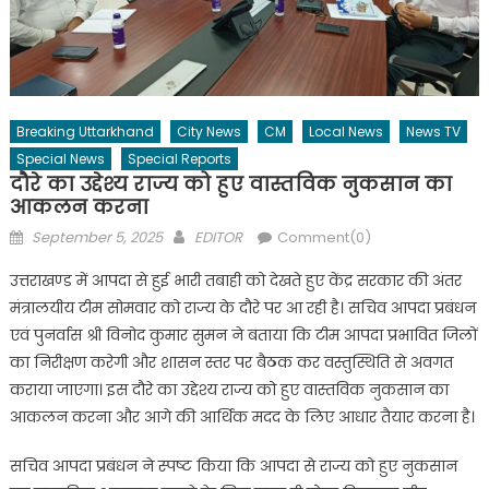
Breaking Uttarkhand
City News
CM
Local News
News TV
Special News
Special Reports
दौरे का उद्देश्य राज्य को हुए वास्तविक नुकसान का
आकलन करना
Posted
Author
September 5, 2025
EDITOR
Comment(0)
on
उत्तराखण्ड में आपदा से हुई भारी तबाही को देखते हुए केंद्र सरकार की अंतर
मंत्रालयीय टीम सोमवार को राज्य के दौरे पर आ रही है। सचिव आपदा प्रबंधन
एवं पुनर्वास श्री विनोद कुमार सुमन ने बताया कि टीम आपदा प्रभावित जिलों
का निरीक्षण करेगी और शासन स्तर पर बैठक कर वस्तुस्थिति से अवगत
कराया जाएगा। इस दौरे का उद्देश्य राज्य को हुए वास्तविक नुकसान का
आकलन करना और आगे की आर्थिक मदद के लिए आधार तैयार करना है।
सचिव आपदा प्रबंधन ने स्पष्ट किया कि आपदा से राज्य को हुए नुकसान