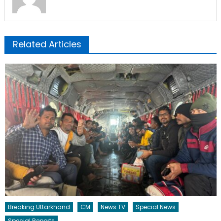
Related Articles
Breaking Uttarkhand
CM
News TV
Special News
Special Reports