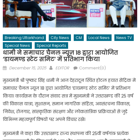
Breaking Uttarkhand
City News
CM
Local News
News TV
Special News
Special Reports
धामी ने समाचार चैनल न्यूज़ 18 द्वारा आयोजित
‘डायमण्ड स्टेट समिट’ में प्रतिभाग किया
Posted
Author
December 15, 2025
EDITOR
Comment(0)
on
मुख्यमंत्री श्री पुष्कर सिंह धामी ने आज देहरादून स्थित होटल हयात सेंट्रिक में
समाचार चैनल न्यूज़ 18 द्वारा आयोजित ‘डायमण्ड स्टेट समिट’ में प्रतिभाग
किया। कार्यक्रम के दौरान संवाद सत्र में मुख्यमंत्री ने उत्तराखण्ड की 25 वर्ष
की विकास यात्रा, सुशासन, समान नागरिक संहिता, अवसंरचना विकास,
निवेश, रोजगार, सांस्कृतिक संरक्षण और लोकतांत्रिक प्रक्रियाओं से जुड़े
विभिन्न महत्वपूर्ण विषयों पर अपने विचार रखे।
मुख्यमंत्री ने कहा कि उत्तराखण्ड राज्य स्थापना की 25वीं वर्षगांठ प्रत्येक