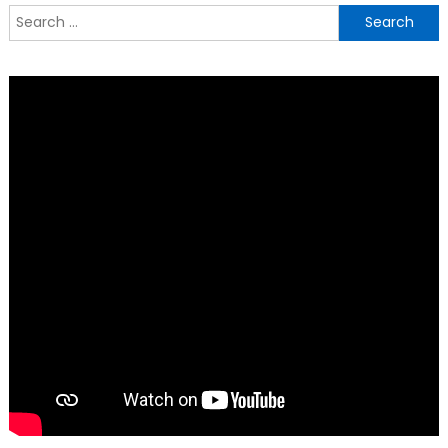
Search
for: