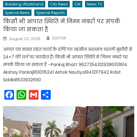
Breaking Uttarkhand
City News
CM
News TV
Special News
Special Reports
किसी भी आपात स्थिति में निम्न नंबरों पर संपर्क
किया जा सकता है
Author
Posted
EDITOR
August 23, 2025
on
आपदा एवं बचाव राहत कार्य के दृष्टिगत तहसील प्रशासन थराली मुस्तैदी से
24×7 की तर्ज पर कार्यरत है। किसी भी आपात स्थिति में निम्न नंबरों पर
संपर्क किया जा सकता है –Pankaj Bhatt 96272543129286331614
Akshay Pankaj8130115241 Ashok Nautiyal9412117942 Robit
Siddki8533932690
Facebook
WhatsApp
Gmail
Share