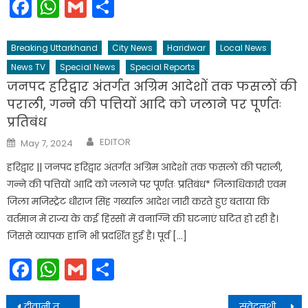
Facebook
WhatsApp
Gmail
Share
Breaking Uttarkhand
City News
Haridwar
Local News
News TV
Special News
Special Reports
जनपद हरिद्वार अंतर्गत अग्रिम आदेशों तक फसलों की
पराली, गन्ने की पत्तियों आदि को जलाने पर पूर्णतः
प्रतिबंध
Author
Posted
EDITOR
May 7, 2024
on
हरिद्वार || जनपद हरिद्वार अंतर्गत अग्रिम आदेशों तक फसलों की पराली,
गन्ने की पत्तियों आदि को जलाने पर पूर्णतः प्रतिबंध* जिलाधिकारी एवम
जिला मजिस्ट्रेट धीराज सिंह गर्ब्याल आदेश जारी करते हुए बताया कि
वर्तमान में राज्य के कई हिस्सों में वनाग्नि की घटनाएं घटित हो रही है।
जिससे व्यापक हानि भी प्रदर्शित हुई है। पूर्व […]
Facebook
WhatsApp
Gmail
Share
Post
दीवानी तथा राजस्व वादों सहित विभिन्न लंबित मामलों का किया जाएगा निस्तारण
संवेदनशीलता के लिए समस्त प्रदेशवासियों की ओर से उनका आभार व्यक्त किया