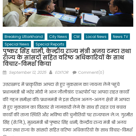
Breaking Uttarkhand
City News
CM
Local News
News TV
Special News
Special Reports
पुष्कर सिंह धामी, केन्द्रीय राज्य मंत्री अजय टम्टा तथा
राज्य के सांसदों सहित वरिष्ठ अधिकारियों के साथ
विचार-विमर्श किया
Posted
Author
September 12, 2025
EDITOR
Comment(0)
on
उत्तराखण्ड में प्राकृतिक आपदा से हुए नुकसान का जायजा लेने पहुंचे
प्रधानमंत्री श्री नरेंद्र मोदी ने आज जौलीग्रांट एअरपोर्ट पर आपदा राहत कार्यों
की गहन समीक्षा की। प्रधानमंत्री ने इस दौरान अलग-अलग क्षेत्रों में आपदा
से हुए नुकसान का विस्तार से जानकारी लेने के साथ ही राहत एवं बचाव
कार्यों की ताजा स्थिति और भविष्य की चुनौतियों पर राज्यपाल ले.ज. गुरमीत
सिंह (से.नि.), मुख्यमंत्री श्री पुष्कर सिंह धामी, केन्द्रीय राज्य मंत्री श्री अजय
टम्टा तथा राज्य के सांसदों सहित वरिष्ठ अधिकारियों के साथ विचार-विमर्श