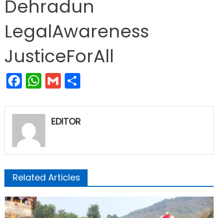
Dehradun
LegalAwareness
JusticeForAll
Facebook
WhatsApp
Gmail
Share
EDITOR
Related Articles