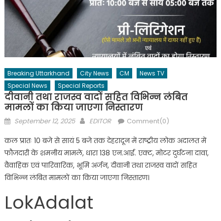
Breaking Uttarkhand
City News
CM
News TV
Special News
Special Reports
दीवानी तथा राजस्व वादों सहित विभिन्न लंबित
मामलों का किया जाएगा निस्तारण
Posted
Author
September 12, 2025
EDITOR
Comment(0)
on
कल प्रातः 10 बजे से सायं 5 बजे तक देहरादून में राष्ट्रीय लोक अदालत में
फौजदारी के शमनीय मामले, धारा 138 एन.आई. एक्ट, मोटर दुर्घटना दावा,
वैवाहिक एवं पारिवारिक, भूमि अर्जन, दीवानी तथा राजस्व वादों सहित
विभिन्न लंबित मामलों का किया जाएगा निस्तारण।
LokAdalat