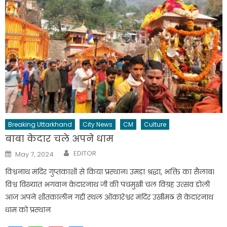
Breaking Uttarkhand
City News
CM
Culture
बाबा केदार चले अपने धाम
Author
Posted
EDITOR
May 7, 2024
on
विश्वनाथ मंदिर गुप्तकाशी से किया प्रस्थान। उमड़ा श्रद्धा, भक्ति का सैलाब।
विश्व विख्यात भगवान केदारनाथ जी की पंचमुखी चल विग्रह उत्सव डोली
आज अपने शीतकालीन गद्दी स्थल ओंकारेश्वर मंदिर उखीमठ से केदारनाथ
धाम को प्रस्थान