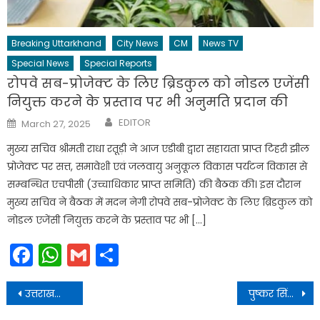
Breaking Uttarkhand
City News
CM
News TV
Special News
Special Reports
रोपवे सब-प्रोजेक्ट के लिए ब्रिडकुल को नोडल एजेंसी
नियुक्त करने के प्रस्ताव पर भी अनुमति प्रदान की
Author
Posted
EDITOR
March 27, 2025
on
मुख्य सचिव श्रीमती राधा रतूड़ी ने आज एडीबी द्वारा सहायता प्राप्त टिहरी झील
प्रोजेक्ट पर सत्त, समावेशी एवं जलवायु अनुकूल विकास पर्यटन विकास से
सम्बन्धित एचपीसी (उच्चाधिकार प्राप्त समिति) की बैठक की। इस दौरान
मुख्य सचिव ने बैठक में मदन नेगी रोपवे सब-प्रोजेक्ट के लिए ब्रिडकुल को
नोडल एजेंसी नियुक्त करने के प्रस्ताव पर भी […]
Facebook
WhatsApp
Gmail
Share
Post
उत्तराखण्ड वर्दीधारी सिपाही पदों पर सीधी भर्ती की चयन प्रक्रिया नियमावली, 2025 का प्रख्यापन किया
पुष्कर सिंह धामी, केन्द्रीय राज्य मंत्री अजय टम्टा तथा राज्य के सांसदों सहित वरिष्ठ अधिकारियों के साथ विचार-विमर्श किया
navigation