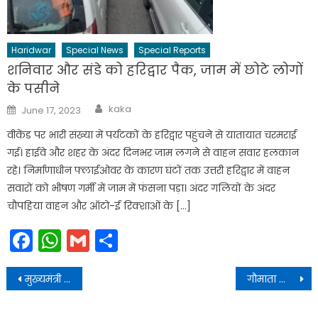
Haridwar
Special News
Special Reports
शनिवार और संडे को हरिद्वार पैक, जाम में छोटे लोगों
के पसीने
Author
Posted
kaka
June 17, 2023
on
वीकेंड पर भारी संख्या में पर्यटकों के हरिद्वार पहुंचने से यातायात चरमराई
गई। हाईवे और शहर के अंदर दिनभर जाम लगने से वाहन सवार हलकान
रहे। निर्माणाधीन फ्लाईओवर के कारण घंटों तक उत्तरी हरिद्वार में वाहन
सवारों को भीषण गर्मी में जाम में फंसना पड़ा। अंदर गलियों के अंदर
चौपहिया वाहन और ऑटो-ई रिक्शाओं के […]
Facebook
WhatsApp
Gmail
Share
Post
मुख्यमंत्री स्वरोजगार योजना 2.0 के अंतर्गत मिल रहा
गौमाता की पूजा-अर्चना कर प्रदेश की खुशहाली, समृद्धि और जन कल्याण की कामना की
navigation