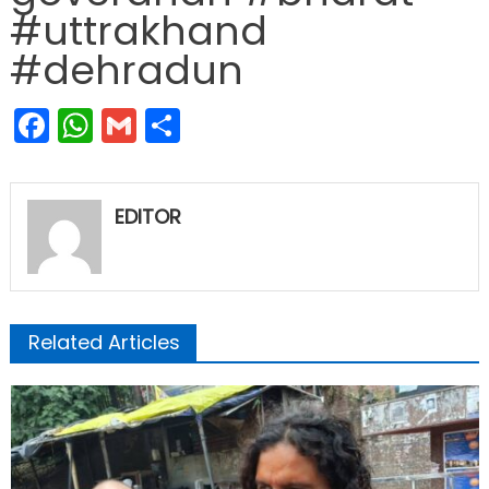
#uttrakhand
#dehradun
Facebook
WhatsApp
Gmail
Share
EDITOR
Related Articles