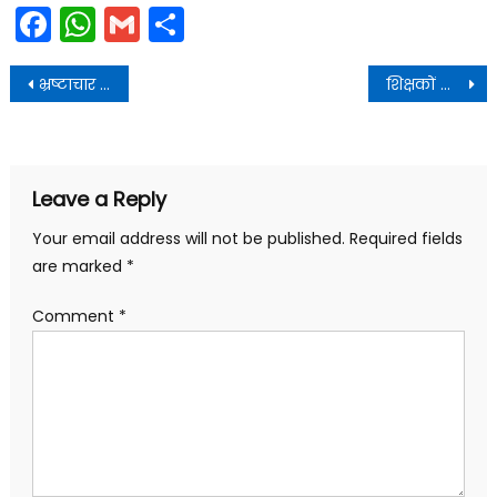
Facebook
WhatsApp
Gmail
Share
Post
भ्रष्टाचार पर जीरो टॉलरेंस: तत्कालीन डीएम पर मेजर पनिशमेंट की संस्तुति
शिक्षकों के व्यावसायिक विकास के लिए तीन दिवसीय प्रशिक्षण शुरू
navigation
Leave a Reply
Your email address will not be published.
Required fields
are marked
*
Comment
*