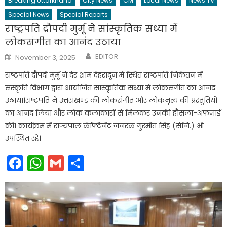
Breaking Uttarkhand
City News
CM
Local News
News TV
Special News
Special Reports
राष्ट्रपति द्रौपदी मुर्मू ने सांस्कृतिक संध्या में
लोकसंगीत का आनंद उठाया
Author
Posted
EDITOR
November 3, 2025
on
राष्ट्रपति द्रौपदी मुर्मू ने देर शाम देहरादून में स्थित राष्ट्रपति निकेतन में
संस्कृति विभाग द्वारा आयोजित सांस्कृतिक संध्या में लोकसंगीत का आनंद
उठाया।राष्ट्रपति ने उत्तराखण्ड की लोकसंगीत और लोकनृत्य की प्रस्तुतियों
का आनंद लिया और लोक कलाकारों से मिलकर उनकी हौसला-अफजाई
की। कार्यक्रम में राज्यपाल लेफ्टिनेंट जनरल गुरमीत सिंह (सेनि.) भी
उपस्थित रहे।
Facebook
WhatsApp
Gmail
Share