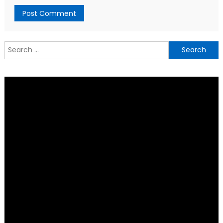
Search
for: