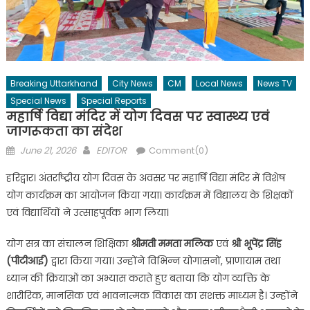
Breaking Uttarkhand
City News
CM
Local News
News TV
Special News
Special Reports
महार्षि विद्या मंदिर में योग दिवस पर स्वास्थ्य एवं
जागरूकता का संदेश
Posted
Author
June 21, 2026
EDITOR
Comment(0)
on
हरिद्वार। अंतर्राष्ट्रीय योग दिवस के अवसर पर महार्षि विद्या मंदिर में विशेष
योग कार्यक्रम का आयोजन किया गया। कार्यक्रम में विद्यालय के शिक्षकों
एवं विद्यार्थियों ने उत्साहपूर्वक भाग लिया।
योग सत्र का संचालन शिक्षिका
श्रीमती ममता मलिक
एवं
श्री भूपेंद्र सिंह
(पीटीआई)
द्वारा किया गया। उन्होंने विभिन्न योगासनों, प्राणायाम तथा
ध्यान की क्रियाओं का अभ्यास कराते हुए बताया कि योग व्यक्ति के
शारीरिक, मानसिक एवं भावनात्मक विकास का सशक्त माध्यम है। उन्होंने