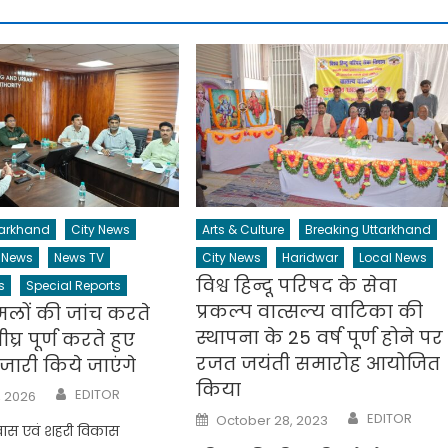
tarkhand
City News
Arts & Culture
Breaking Uttarkhand
 News
News TV
City News
Haridwar
Local News
विश्व हिन्दू परिषद के सेवा
s
Special Reports
प्रकल्प वात्सल्य वाटिका की
मलों की जांच करते
स्थापना के 25 वर्ष पूर्ण होने पर
ीघ्र पूर्ण करते हुए
रजत जयंती समारोह आयोजित
 जारी किये जाएंगे
किया
Author
EDITOR
, 2026
Author
Posted
EDITOR
October 28, 2023
on
वास एवं शहरी विकास