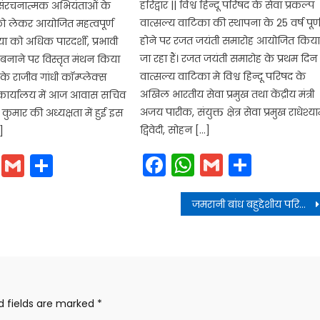
हरिद्वार || विश्व हिन्दू परिषद के सेवा प्रकल्प
ं संरचनात्मक अभियंताओं के
वात्सल्य वाटिका की स्थापना के 25 वर्ष पूर्
को लेकर आयोजित महत्वपूर्ण
होने पर रजत जयंती समारोह आयोजित किय
रिया को अधिक पारदर्शी, प्रभावी
जा रहा हैं। रजत जयंती समारोह के प्रथम दिन
नाने पर विस्तृत मंथन किया
वात्सल्य वाटिका मे विश्व हिन्दू परिषद के
के राजीव गांधी कॉम्प्लेक्स
अखिल भारतीय सेवा प्रमुख तथा केंद्रीय मंत्री
े कार्यालय में आज आवास सचिव
अजय पारीक, संयुक्त क्षेत्र सेवा प्रमुख राधेश्य
 कुमार की अध्यक्षता में हुई इस
द्विवेदी, सोहन […]
]
Facebook
WhatsApp
Gmail
Share
cebook
WhatsApp
Gmail
Share
जमरानी बांध बहुद्देशीय परियोजना और सौंग बांध पेयजल परियोजना के कार्यों में और तेजी लाई जाए
d fields are marked
*