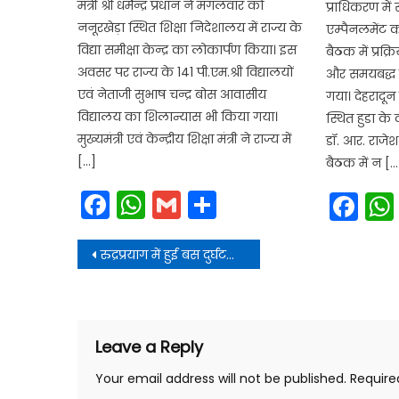
मंत्री श्री धर्मेन्द्र प्रधान ने मंगलवार को
प्राधिकरण मे
ननूरखेड़ा स्थित शिक्षा निदेशालय में राज्य के
एम्पैनलमेंट 
विद्या समीक्षा केन्द्र का लोकार्पण किया। इस
बैठक में प्रक्
अवसर पर राज्य के 141 पी.एम.श्री विद्यालयों
और समयबद्ध ब
एवं नेताजी सुभाष चन्द्र बोस आवासीय
गया। देहरादून 
विद्यालय का शिलान्यास भी किया गया।
स्थित हुडा क
मुख्यमंत्री एवं केन्द्रीय शिक्षा मंत्री ने राज्य में
डॉ. आर. राजेश
[…]
बैठक में न […
Facebook
WhatsApp
Gmail
Share
Fa
Post
रुद्रप्रयाग में हुई बस दुर्घटना में घायल यात्रियों का हालचाल जाना
navigation
Leave a Reply
Your email address will not be published.
Require