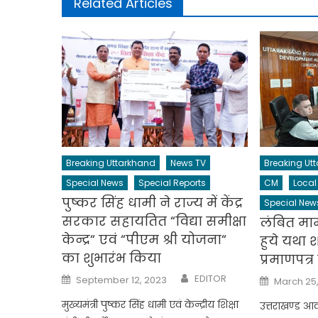
Related Articles
Breaking Uttarkhand
News TV
Breaking Ut
Special News
Special Reports
CM
Local
पुष्कर सिंह धामी ने राज्य में केंद्र
Special New
सरकार सहायतित “विद्या समीक्षा
लंबित मा
केन्द्र“ एवं “पीएम श्री योजना“
हुये यथा श
का शुभारंभ किया
प्रमाणपत्र
Author
Posted
Posted
EDITOR
September 12, 2023
March 25
on
on
मुख्यमंत्री पुष्कर सिंह धामी एवं केन्द्रीय शिक्षा
उत्तराखण्ड आ