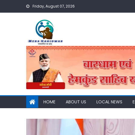
Skip
Friday, August 07, 2026
to
content
HOME
ABOUT US
LOCAL NEWS