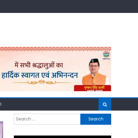
D
Search
for: