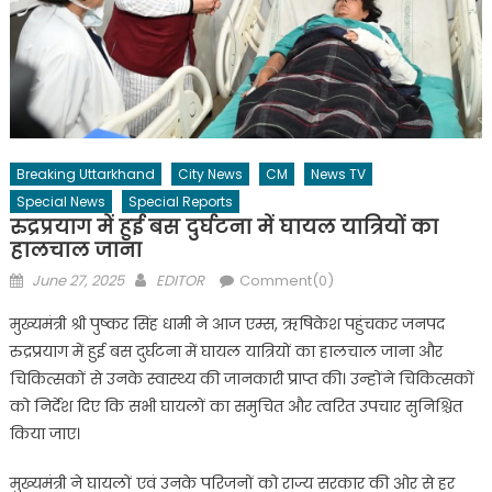
Breaking Uttarkhand
City News
CM
News TV
Special News
Special Reports
रुद्रप्रयाग में हुई बस दुर्घटना में घायल यात्रियों का
हालचाल जाना
Posted
Author
June 27, 2025
EDITOR
Comment(0)
on
मुख्यमंत्री श्री पुष्कर सिंह धामी ने आज एम्स, ऋषिकेश पहुंचकर जनपद
रुद्रप्रयाग में हुई बस दुर्घटना में घायल यात्रियों का हालचाल जाना और
चिकित्सकों से उनके स्वास्थ्य की जानकारी प्राप्त की। उन्होंने चिकित्सकों
को निर्देश दिए कि सभी घायलों का समुचित और त्वरित उपचार सुनिश्चित
किया जाए।
मुख्यमंत्री ने घायलों एवं उनके परिजनों को राज्य सरकार की ओर से हर