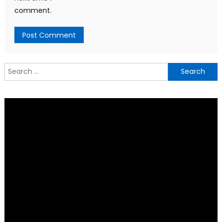
comment.
Search
for: