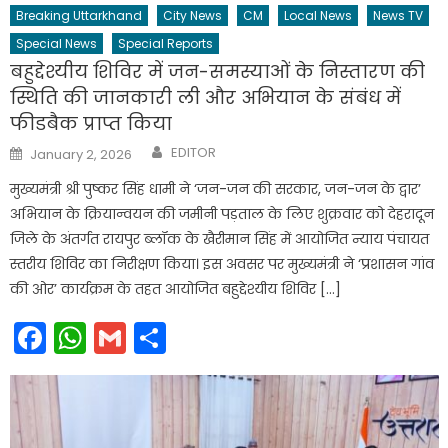
Breaking Uttarkhand
City News
CM
Local News
News TV
Special News
Special Reports
बहुद्देश्यीय शिविर में जन-समस्याओं के निस्तारण की
स्थिति की जानकारी ली और अभियान के संबंध में
फीडबैक प्राप्त किया
Author
Posted
EDITOR
January 2, 2026
on
मुख्यमंत्री श्री पुष्कर सिंह धामी ने ‘जन-जन की सरकार, जन-जन के द्वार’
अभियान के क्रियान्वयन की जमीनी पड़ताल के लिए शुक्रवार को देहरादून
जिले के अंतर्गत रायपुर ब्लॉक के खैरीमान सिंह में आयोजित न्याय पंचायत
स्तरीय शिविर का निरीक्षण किया। इस अवसर पर मुख्यमंत्री ने ‘प्रशासन गांव
की ओर’ कार्यक्रम के तहत आयोजित बहुद्देश्यीय शिविर […]
Facebook
WhatsApp
Gmail
Share