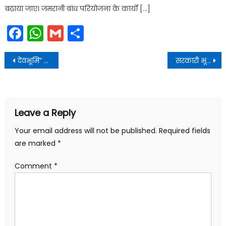
बढ़ाया जाए। जमरानी बांध परियोजना के कार्यों […]
Facebook
WhatsApp
Gmail
Share
Post
देवभूमि” उत्तराखण्ड आगमन पर राष्ट्रपति द्रौपदी मुर्मु का हार्दिक स्वागत किया
सरकारी भूमि से अवैध अतिक्रमण को हटाने की समीक्षा की
navigation
Leave a Reply
Your email address will not be published.
Required fields
are marked
*
Comment
*