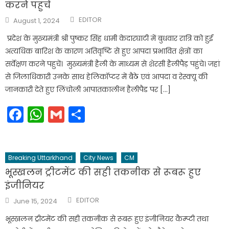
करने पहुचें
Author
Posted
EDITOR
August 1, 2024
on
प्रदेश के मुख्यमंत्री श्री पुष्कर सिंह धामी केदारघाटी में बुधवार रात्रि को हुई
अत्यधिक बारिश के कारण अतिवृष्टि से हुए आपदा प्रभावित क्षेत्रों का
सर्वेक्षण करने पहुचें। मुख्यमंत्री हैली के माध्यम से शेरसी हैलीपैड़ पहुंचे। जहां
से जिलाधिकारी उनके साथ हेलिकॉप्टर में बैठे एवं आपदा व रेस्क्यू की
जानकारी देते हुए लिंचोली आपातकालीन हैलीपैड पर […]
Facebook
WhatsApp
Gmail
Share
Breaking Uttarkhand
City News
CM
भूस्खलन ट्रीटमेंट की सही तकनीक से रूबरू हुए
इंजीनियर
Author
Posted
EDITOR
June 15, 2024
on
भूस्खलन ट्रीटमेंट की सही तकनीक से रूबरू हुए इंजीनियर कैम्प्टी तथा