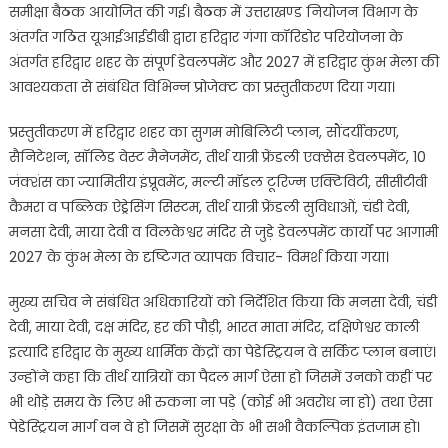
समीक्षा बैठक आयोजित की गई। बैठक में उत्तराखण्ड नियोजन विभाग के
अंतर्गत गठित यूआईआईडीबी द्वारा हरिद्वार गंगा कॉरिडोर परियोजना के
अंतर्गत हरिद्वार शहर के संपूर्ण डेवलपमेंट और 2027 में हरिद्वार कुंभ मेला की
आवश्यकता से संबंधित विभिन्न प्रोजेक्ट का प्रस्तुतीकरण दिया गया।
प्रस्तुतीकरण में हरिद्वार शहर का सुगम मोबिलिटी प्लान, सौंदर्यीकरण,
सैनिटेशन, सॉलिड वेस्ट मैनेजमेंट, तीर्थ यात्री फ्रेंडली एक्सेस डेवलपमेंट, 10
जंक्शंस का ज्यामितीय इंप्रूवमेंट, मल्टी मॉडल टूरिज्म एक्टिविटी, सीसीटीवी
कैमरा व पब्लिक ऐड्रेसिंग सिस्टम, तीर्थ यात्री फ्रेंडली सुविधाओं, चंडी देवी,
मनसा देवी, माया देवी व विलकेश्वर मंदिर से जुड़े डेवलपमेंट कार्यों पर आगामी
2027 के कुंभ मेला के दृष्टिगत व्यापक विचार- विमर्श किया गया।
मुख्य सचिव ने संबंधित अधिकारियों को निर्देशित किया कि मनसा देवी, चंडी
देवी, माया देवी, दक्ष मंदिर, हर की पौड़ी, भारत माता मंदिर, दक्षिणेश्वर काली
इत्यादि हरिद्वार के मुख्य धार्मिक केंद्रों का पेडेस्ट्रियन वे सर्किट प्लान बनाएं।
उन्होंने कहा कि तीर्थ यात्रियों का पैदल मार्ग ऐसा हो जिसमें उनको कहीं पर
भी थोड़े समय के लिए भी रुकना ना पड़े (कोई भी अवरोध ना हो) तथा ऐसा
पेडेस्ट्रियन मार्ग वन वे हो जिसमें सुरक्षा के भी सभी वैकल्पिक इंतजाम हो।