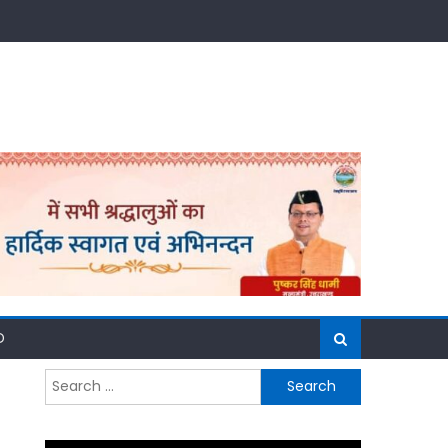
D
Search
for: