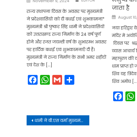
EDITOR
November 9, 2024
on
जाता है
राज्य स्थापना दिवस के अवसर पर मुख्यमंत्री
Posted
August 10
ने प्रदेशवासियों को दी बधाई एवं शुभकामना*
on
मुख्यमंत्री श्री पुष्कर सिंह धामी ने प्रदेशवासियों
नया हरिद्वार व
को उत्तराखण्ड राज्य निर्माण के 24 वर्ष पूर्ण
मंदिर मे अयो
होने और रजत जयन्ती वर्ष के शुभारम्भ अवसर
दिवस पर श्र
पर हार्दिक बधाई एवं शुभकामनाएँ दी हैं।
व्यास आचार्य
मुख्यमंत्री ने राज्य निर्माण के सभी अमर शहीदों
महापुरण की क
एवं देश के […]
धाम प्राप्त हो 
शिव यह त्रिदे
Facebook
WhatsApp
Gmail
Share
शिव अमोघ […
Fa
Post
धामी ने बी.एस वर्मा मुख्यमंत्री आवास स्थित मुख्य सेवक सदन में भेंट की
navigation