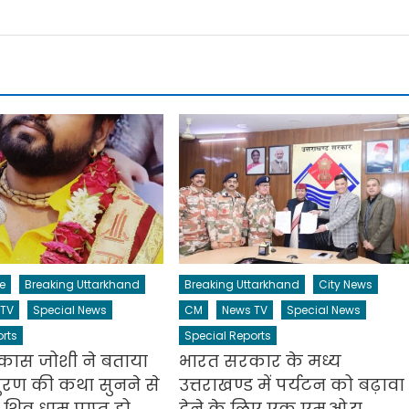
e
Breaking Uttarkhand
Breaking Uttarkhand
City News
 TV
Special News
CM
News TV
Special News
rts
Special Reports
िकास जोशी ने बताया
भारत सरकार के मध्य
ुरण की कथा सुनने से
उत्तराखण्ड में पर्यटन को बढ़ावा
शिव धाम प्राप्त हो
देने के लिए एक एम.ओ.यू.