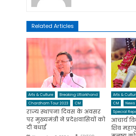
Related Articles
Arts & Culture
Breaking Uttarkhand
Arts & Cultur
Chardham Tour 2023
CM
CM
News
राज्य स्थापना दिवस के अवसर
Special Repo
पर मुख्यमंत्री ने प्रदेशवासियों को
आचार्य व
दी बधाई
शिव महाप
Author
मनुष्य को 
Posted