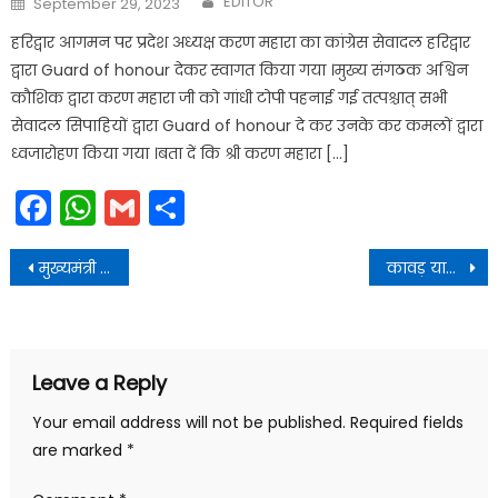
EDITOR
September 29, 2023
on
हरिद्वार आगमन पर प्रदेश अध्यक्ष करण महारा का कांग्रेस सेवादल हरिद्वार
द्वारा Guard of honour देकर स्वागत किया गया ।मुख्य संगठक अश्विन
कौशिक द्वारा करण महारा जी को गांधी टोपी पहनाई गई तत्पश्चात् सभी
सेवादल सिपाहियों द्वारा Guard of honour दे कर उनके कर कमलों द्वारा
ध्वजारोहण किया गया ।बता दें कि श्री करण महारा […]
Facebook
WhatsApp
Gmail
Share
Post
मुख्यमंत्री ने वर्चुअल माध्यम से अगस्त्यमुनि में आयोजित रक्षाबंधन एवं जन मिलन कार्यक्रम को किया संबोधित
कावड़ यात्रा को सरल, सुगम बनाने तथा जाम की स्थिति से निजात दिलाने के लिए बेहतर यातायात प्रबन्धन की दिशा में कार्य करें
navigation
Leave a Reply
Your email address will not be published.
Required fields
are marked
*