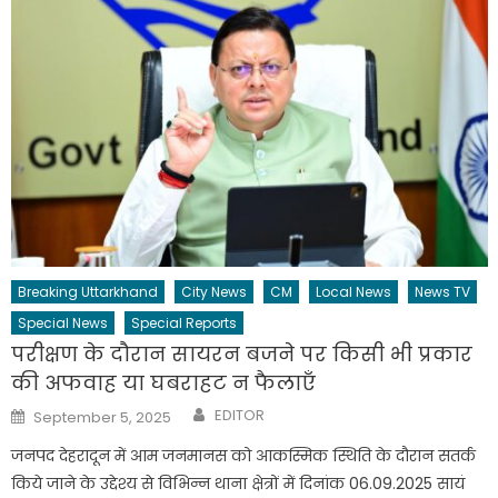
Breaking Uttarkhand
City News
CM
Local News
News TV
Special News
Special Reports
परीक्षण के दौरान सायरन बजने पर किसी भी प्रकार
की अफवाह या घबराहट न फैलाएँ
Author
Posted
EDITOR
September 5, 2025
on
जनपद देहरादून में आम जनमानस को आकस्मिक स्थिति के दौरान सतर्क
किये जाने के उद्देश्य से विभिन्न थाना क्षेत्रों में दिनांक 06.09.2025 सायं