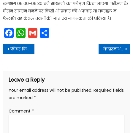
लगभग 06:00-06:30 बजे सायरनों का परीक्षण किया जाएगा। परीक्षण के
दौरान सायरन बजने पर किसी भी प्रकार की अफवाह या घबराहट न
फैलाएँ। यह केवल तकनीकी जांच एवं जागरूकता की प्रक्रिया है।
Facebook
WhatsApp
Gmail
Share
Post
फीचर फिल्म, वेबसीरीज, टीवी सीरीयल आदि के निर्माण के लिए उत्तराखण्ड को देश में हब के रूप में विकसित किया जायेगा-मुख्यमंत्री
केदारनाथ दर्शनों को परिवार संग उत्तराखंड पहुंचे यूपी के पूर्व सीएम अखिलेश यादव
navigation
Leave a Reply
Your email address will not be published.
Required fields
are marked
*
Comment
*