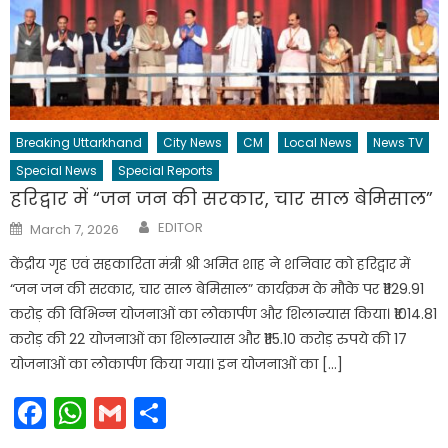
Breaking Uttarkhand
City News
CM
Local News
News TV
Special News
Special Reports
हरिद्वार में “जन जन की सरकार, चार साल बेमिसाल”
Author
Posted
EDITOR
March 7, 2026
on
केंद्रीय गृह एवं सहकारिता मंत्री श्री अमित शाह ने शनिवार को हरिद्वार में
“जन जन की सरकार, चार साल बेमिसाल” कार्यक्रम के मौके पर ₹1129.91
करोड़ की विभिन्न योजनाओं का लोकार्पण और शिलान्यास किया। ₹1014.81
करोड़ की 22 योजनाओं का शिलान्यास और ₹115.10 करोड़ रुपये की 17
योजनाओं का लोकार्पण किया गया। इन योजनाओं का […]
Facebook
WhatsApp
Gmail
Share