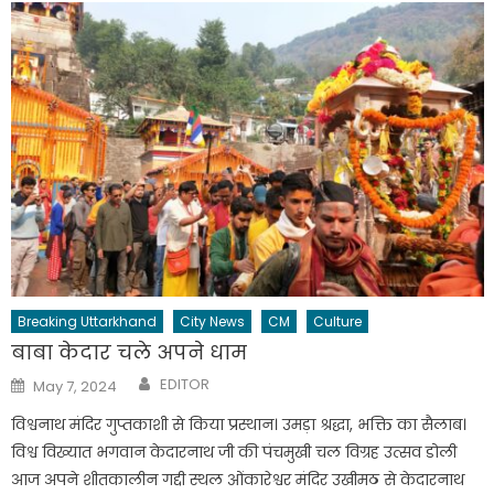
Breaking Uttarkhand
City News
CM
Culture
बाबा केदार चले अपने धाम
Author
Posted
EDITOR
May 7, 2024
on
विश्वनाथ मंदिर गुप्तकाशी से किया प्रस्थान। उमड़ा श्रद्धा, भक्ति का सैलाब।
विश्व विख्यात भगवान केदारनाथ जी की पंचमुखी चल विग्रह उत्सव डोली
आज अपने शीतकालीन गद्दी स्थल ओंकारेश्वर मंदिर उखीमठ से केदारनाथ