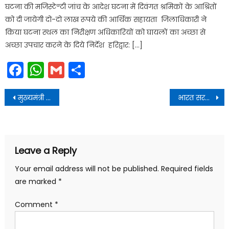
घटना की मजिस्टेªटी जांच के आदेश घटना में दिवंगत श्रमिकों के आश्रितों
को दी जायेगी दो-दो लाख रूपये की आर्थिक सहायता जिलाधिकारी ने
किया घटना स्थल का निरीक्षण अधिकारियों को घायलों का अच्छा से
अच्छा उपचार करने के दिये निर्देश हरिद्वार: […]
Facebook
WhatsApp
Gmail
Share
Post
मुख्यमंत्री आवास में उत्तरांचल प्रेस क्लब की नव निर्वाचित कार्यकारिणी के सदस्यों ने भेंट की
भारत सरकार के मध्य उत्तराखण्ड में पर्यटन को बढ़ावा देने के लिए एक एम.ओ.यू. हस्ताक्षरित किया
navigation
Leave a Reply
Your email address will not be published.
Required fields
are marked
*
Comment
*