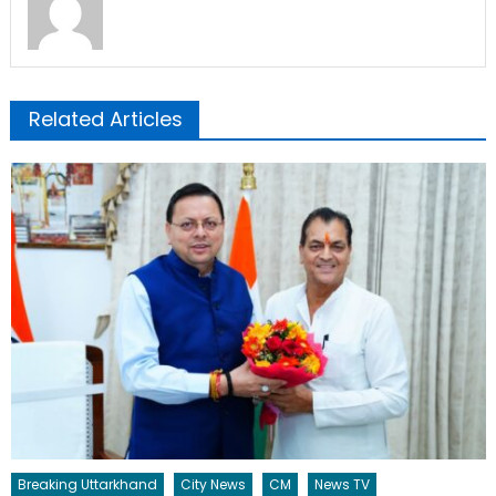
Related Articles
Breaking Uttarkhand
City News
CM
News TV