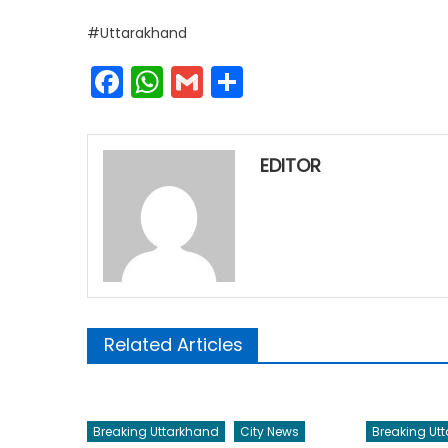
#Uttarakhand
Facebook
WhatsApp
Gmail
Share
EDITOR
Related Articles
Breaking Uttarkhand
City News
Breaking Ut