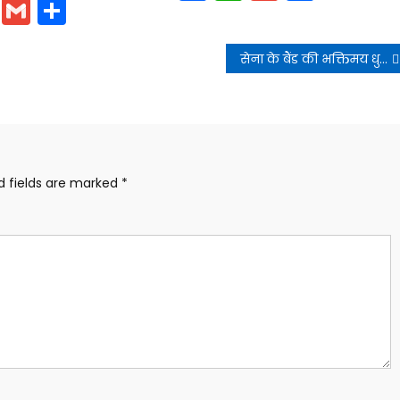
cebook
WhatsApp
Gmail
Share
सेना के बैंड की भक्तिमय धुन और श्रद्धालुओं के जयघोष के बीच डोली ने प्रस्थान किया
d fields are marked
*