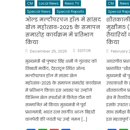
CM
Local News
News TV
CM
News
Special News
Special Reports
Special Repo
ओल्ड मल्टीपरपज हॉल में सांसद
शीतकालीन
खेल महोत्सव-2025 के समापन
मुखीमठ (मुख
समारोह कार्यक्रम में प्रतिभाग
तैयारियों
किया
किया
Author
Posted
Posted
EDITOR
December 25, 2025
February 
on
on
मुख्यमंत्री श्री पुष्कर सिंह धामी ने गुरूवार को
आदरणीय प्रधानम
तिब्बती मार्केट, देहरादून स्थित ओल्ड
प्रस्तावित “शी
मल्टीपरपज हॉल में सांसद खेल
मुख्यमंत्री श्र
महोत्सव-2025 के समापन समारोह कार्यक्रम
उत्तरकाशी के हर
में प्रतिभाग किया। इस अवसर पर उन्होंने
शीतकालीन प्र
विभिन्न खेल स्पर्धाओं में विजेता टीम को
क्षेत्र में तैय
सम्मानित भी किया। मुख्यमंत्री ने पूर्व
इसके उपरांत म
प्रधानमंत्री, भारत रत्न स्वर्गीय अटल बिहारी
साथ समीक्षा ब
वाजपेयी की जयंती पर उन्हें नमन […]
इस महत्वपूर्ण य