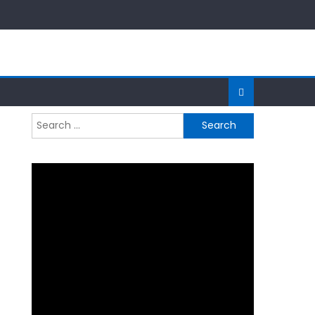
Search
for: