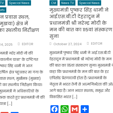
 TV
Special News
CM
News TV
Special News
मुख्यमंत्री पुष्कर सिंह धामी ने
rts
आई.एस.बी.टी देहरादून में
 प्रवास स्थल,
प्रधानमंत्री श्री नरेन्द्र मोदी के
वा) क्षेत्र में
मन की बात का 115वां संस्करण
 का स्थलीय निरीक्षण
सुना
Author
Author
Posted
EDITOR
EDITOR
October 27, 2024
24, 2025
on
मुख्यमंत्री पुष्कर सिंह धामी ने आई.एस.बी.टी
ंत्री नरेंद्र मोदी जी की
देहरादून में प्रधानमंत्री श्री नरेन्द्र मोदी के मन
तकालीन यात्रा” के दृष्टिगत
की बात का 115वां संस्करण सुना। मुख्यमंत्री न
ी पुष्कर सिंह धामी ने आज
कहा कि प्रधानमंत्री के मन की बात के हर
्षिल क्षेत्र पहुंचकर मां गंगा के
एपिसोड प्रेरणादायी होता है। प्रधानमंत्री के
वास स्थल, मुखीमठ (मुखवा)
नेतृत्व में भारत तेजी से आत्मनिर्भरता की ओ
ारियों का स्थलीय निरीक्षण किया।
आगे बढ़ा है। आज भारत सशक्त, समृद्ध और
ुख्यमंत्री ने अधिकारियों के
विकसित भारत […]
ैठक करते हुए प्रधानमंत्री जी की
ात्रा […]
Facebook
WhatsApp
Gmail
Share