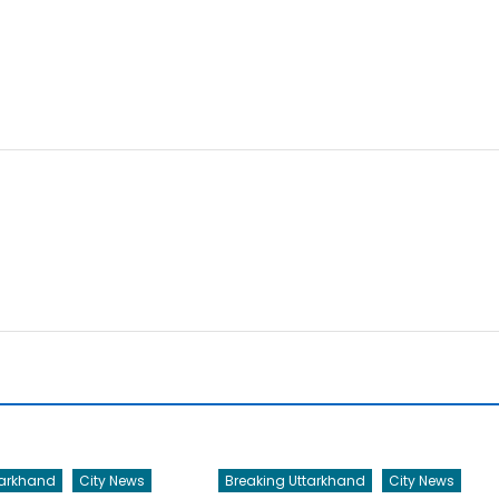
tarkhand
City News
Breaking Uttarkhand
City News