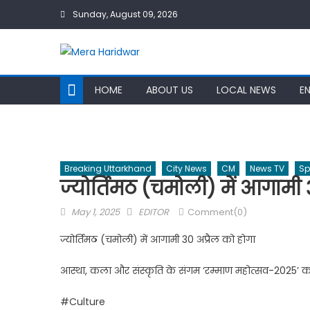
Skip
Sunday, August 09, 2026
to
content
HOME
ABOUT US
LOCAL NEWS
E
Breaking Uttarkhand
City News
CM
News TV
Sp
ज्योर्तिमठ (चमोली) में आगामी 
Posted
Author
May 1, 2025
EDITOR
Comment(0)
on
ज्योर्तिमठ (चमोली) में आगामी 30 अप्रैल को होगा
आस्था, कला और संस्कृति के संगम ‘रम्माण महोत्सव-2025’
#Culture