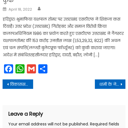
कुर्क
Author
Posted
April 18, 2022
on
हरिद्वार। भूमाफिया यशपाल तोमर पर उत्तराखंड एसटीएफ ने शिकंजा कस
दियाहै। उत्तर प्रदेश (उत्तराखंड) गिरोहबंद और समाज विरोधी क्रिया
कलापअधिनियम 1986 का प्रयोग करते हुए एसटीएफ उत्तराखंड ने गैंगस्टर
यशपालतोमर की 153 करोड़ उनत्तीस लाख (1,53,29,32, 822) की अचल
एवं चल संपत्ति(लग्जरी बुलेटप्रूफ फॉर्च्यूनर) को कुर्क कराया जाएगा।
आदेश में संबंधिततहसीलदार हरिद्वार, दादरी, बड़ौत, लोनी […]
Facebook
WhatsApp
Gmail
Share
Post
विकासखण्ड थलीसैंण के पीठसैंण में आयोजित राजकीय क्रांति दिवस मेला में प्रतिभाग किया
धामी के नेतृत्व में राज्य की स्वास्थ्य सेवाओं को मजबूत करने की दिशा में एक अहम कदम उठाया गया
navigation
Leave a Reply
Your email address will not be published.
Required fields