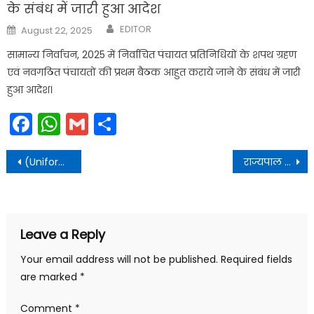
के संबंध में जारी हुआ आदेश
Author
Posted
EDITOR
August 22, 2025
on
सामान्य निर्वाचन, 2025 में निर्वाचित पंचायत प्रतिनिधियों के शपथ ग्रहण
एवं नवगठित पंचायतों की प्रथम बैठक आहुत कराये जाने के संबंध में जारी
हुआ आदेश।
Facebook
WhatsApp
Gmail
Share
Post
(Uniform Civil Code) विषय पर एक महत्वपूर्ण कार्यशाला का आयोजन किया
राज्यपाल लेफ्टिनेंट जनरल गुरमीत सिंह (से.नि) से राजभवन में मुख्य सचिव राधा रतूड़ी ने शिष्टाचार भेंट की
navigation
Leave a Reply
Your email address will not be published.
Required fields
are marked
*
Comment
*