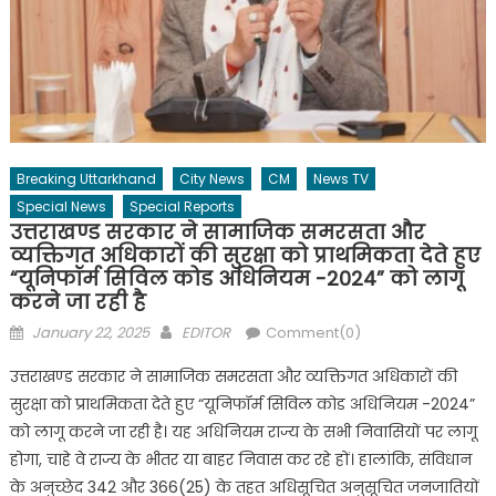
Breaking Uttarkhand
City News
CM
News TV
Special News
Special Reports
उत्तराखण्ड सरकार ने सामाजिक समरसता और
व्यक्तिगत अधिकारों की सुरक्षा को प्राथमिकता देते हुए
“यूनिफॉर्म सिविल कोड अधिनियम -2024” को लागू
करने जा रही है
Posted
Author
January 22, 2025
EDITOR
Comment(0)
on
उत्तराखण्ड सरकार ने सामाजिक समरसता और व्यक्तिगत अधिकारों की
सुरक्षा को प्राथमिकता देते हुए “यूनिफॉर्म सिविल कोड अधिनियम -2024”
को लागू करने जा रही है। यह अधिनियम राज्य के सभी निवासियों पर लागू
होगा, चाहे वे राज्य के भीतर या बाहर निवास कर रहे हों। हालांकि, संविधान
के अनुच्छेद 342 और 366(25) के तहत अधिसूचित अनुसूचित जनजातियों