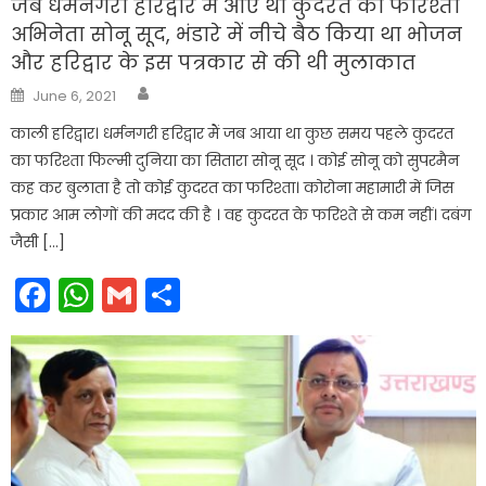
जब धर्मनगरी हरिद्वार में आए था कुदरत का फरिश्ता
अभिनेता सोनू सूद, भंडारे में नीचे बैठ किया था भोजन
और हरिद्वार के इस पत्रकार से की थी मुलाकात
Author
Posted
June 6, 2021
on
काली हरिद्वार। धर्मनगरी हरिद्वार मैं जब आया था कुछ समय पहले कुदरत
का फरिश्ता फिल्मी दुनिया का सितारा सोनू सूद । कोई सोनू को सुपरमैन
कह कर बुलाता है तो कोई कुदरत का फरिश्ता। कोरोना महामारी में जिस
प्रकार आम लोगों की मदद की है । वह कुदरत के फरिश्ते से कम नहीं। दबंग
जैसी […]
Facebook
WhatsApp
Gmail
Share