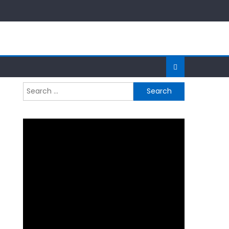
Search
for: