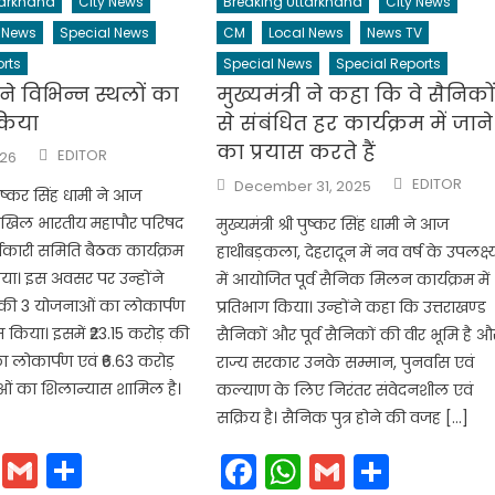
tarkhand
City News
Breaking Uttarkhand
City News
 News
Special News
CM
Local News
News TV
rts
Special News
Special Reports
ी ने विभिन्न स्थलों का
मुख्यमंत्री ने कहा कि वे सैनिको
किया
से संबंधित हर कार्यक्रम में जाने
का प्रयास करते हैं
Author
EDITOR
026
Author
Posted
EDITOR
December 31, 2025
ी पुष्कर सिंह धामी ने आज
on
अखिल भारतीय महापौर परिषद
मुख्यमंत्री श्री पुष्कर सिंह धामी ने आज
्यकारी समिति बैठक कार्यक्रम
हाथीबड़कला, देहरादून में नव वर्ष के उपलक्ष्
किया। इस अवसर पर उन्होंने
में आयोजित पूर्व सैनिक मिलन कार्यक्रम में
 की 3 योजनाओं का लोकार्पण
प्रतिभाग किया। उन्होंने कहा कि उत्तराखण्ड
 किया। इसमें ₹23.15 करोड़ की
सैनिकों और पूर्व सैनिकों की वीर भूमि है औ
लोकार्पण एवं ₹6.63 करोड़
राज्य सरकार उनके सम्मान, पुनर्वास एवं
ं का शिलान्यास शामिल है।
कल्याण के लिए निरंतर संवेदनशील एवं
सक्रिय है। सैनिक पुत्र होने की वजह […]
cebook
WhatsApp
Gmail
Share
Facebook
WhatsApp
Gmail
Share