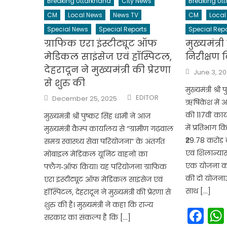
Breaking Uttarkhand
City News
Breaking Ut
CM
Local News
News TV
CM
Local
Special News
Special Reports
Special Repo
ग्राफिक एरा इंस्टीट्यूट ऑफ
मुख्यमंत्र
मेडिकल साइंसेज एवं हॉस्पिटल,
निरीक्षण 
देहरादून ने मुख्यमंत्री की प्रेरणा
Posted
June 3, 2
on
से शुरु की
मुख्यमंत्री श्र
Author
Posted
EDITOR
December 25, 2025
ऋषिकेश में 
on
की 117वीं कार
मुख्यमंत्री श्री पुष्कर सिंह धामी ने आज
में प्रतिभाग 
मुख्यमंत्री कैम्प कार्यालय से “ग्रामीण गढ़वाल
₹29.78 करोड़
समग्र स्वास्थ्य सेवा परियोजना” के अंतर्गत
एवं शिलान्यास
मोबाइल मेडिकल यूनिट वाहनों का
एक योजना का 
फ्लैग‑ऑफ किया। यह परियोजना ग्राफिक
की दो योजनाओ
एरा इंस्टीट्यूट ऑफ मेडिकल साइंसेज एवं
साथ […]
हॉस्पिटल, देहरादून ने मुख्यमंत्री की प्रेरणा से
शुरु की है। मुख्यमंत्री ने कहा कि राज्य
Fa
सरकार का संकल्प है कि […]