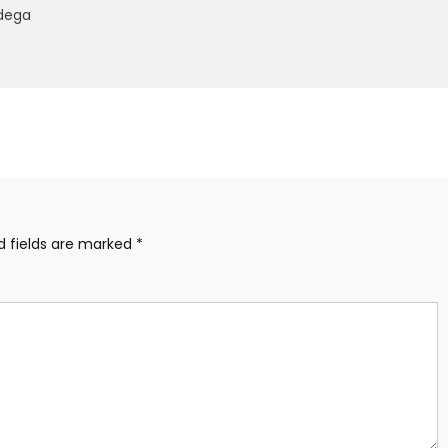
rdega
d fields are marked
*