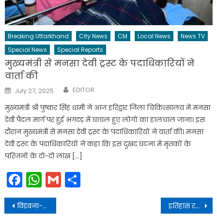
Breaking Uttarkhand
City News
CM
Local News
News TV
Special News
Special Reports
मुख्यमंत्री से मनसा देवी ट्रस्ट के पदाधिकारियों ने
वार्ता की
Author
Posted
EDITOR
July 27, 2025
on
मुख्यमंत्री श्री पुष्कर सिंह धामी ने आज हरिद्वार जिला चिकित्सालय में मनसा
देवी पैदल मार्ग पर हुई भगदड़ में घायल हुए लोगों का हालचाल जाना। इस
दौरान मुख्यमंत्री से मनसा देवी ट्रस्ट के पदाधिकारियों ने वार्ता की। मनसा
देवी ट्रस्ट के पदाधिकारियों ने कहा कि इस दुखद घटना में मृतकों के
परिजनों के दो-दो लाख […]
Facebook
WhatsApp
Gmail
Share
Post
विडंबना-गुरु पूर्णिमा पर हरिद्वार में लगी ‘महान संत तिरुवल्लुवर’की प्रतिमा को 5 साल से ‘भागीरथ’का इंतजार
इतिहास रचने के बाद हरिद्वार पहुंची हॉकी प्लेयर वंदना कटारिया मां से गले लग रो पड़ी-देखें वीडियो