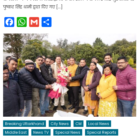
पुष्कर सिंह धामी द्वारा दिए गए […]
Facebook
WhatsApp
Gmail
Share
Breaking Uttarkhand
City News
CM
Local News
Middle East
News TV
Special News
Special Reports