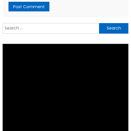
Search
for: