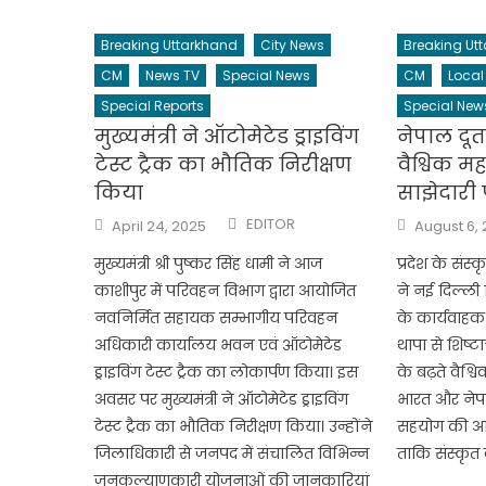
Breaking Uttarkhand
City News
Breaking Ut
CM
News TV
Special News
CM
Local
Special Reports
Special New
मुख्यमंत्री ने ऑटोमेटेड ड्राइविंग
नेपाल दूता
टेस्ट ट्रैक का भौतिक निरीक्षण
वैश्विक म
किया
साझेदारी 
Author
Posted
Posted
EDITOR
April 24, 2025
August 6,
on
on
मुख्यमंत्री श्री पुष्कर सिंह धामी ने आज
प्रदेश के संस्
काशीपुर में परिवहन विभाग द्वारा आयोजित
ने नई दिल्ली 
नवनिर्मित सहायक सम्भागीय परिवहन
के कार्यवाहक र
अधिकारी कार्यालय भवन एवं ऑटोमेटेड
थापा से शिष्ट
ड्राइविंग टेस्ट ट्रैक का लोकार्पण किया। इस
के बढ़ते वैश्व
अवसर पर मुख्यमंत्री ने ऑटोमेटेड ड्राइविंग
भारत और नेप
टेस्ट ट्रैक का भौतिक निरीक्षण किया। उन्होंने
सहयोग की आव
जिलाधिकारी से जनपद में संचालित विभिन्न
ताकि संस्कृत 
जनकल्याणकारी योजनाओं की जानकारियां