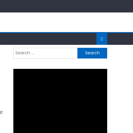
Search
for:
तर