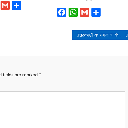
cebook
WhatsApp
Gmail
Share
Facebook
WhatsApp
Gmail
Share
उत्तरकाशी के गंगनानी के समीप हुई दुर्भाग्यपूर्ण हेलीकॉप्टर दुर्घटना को गंभीरता से लेते हुए उच्च स्तरीय जांच के आदेश दिए
d fields are marked
*