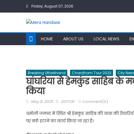
Skip
Friday, August 07, 2026
to
content
HOME
ABOUT US
LOCAL NEWS
E
Breaking Uttarkhand
Chardham Tour 2023
City New
घांघरिया से हेमकुंड साहिब के मध
किया
Posted
Author
May 8, 2025
EDITOR
Comment(0)
on
चमोली जनपद में स्थित श्री हेमकुंड साहिब की यात्रा की तैयारिय
पर बर्फ हटाने का कार्य किया जा रहा है।