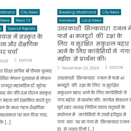
tarkhand
City News
Breaking Uttarkhand
City News
 News
News TV
Haridwar
Local News
उत्तरकाशी सिल्कयारा टनल मे
s
Special Reports
फसे 41 मजदूरों की रक्षा के
वास में संस्कृत के
लिए व सुरक्षित सकुशल बहार
हत्व और शैक्षणिक
आने के लिए कांग्रेसियों ने गंगा
पर चर्चा
मईया से प्रार्थना की।
Author
EDITOR
 2026
Author
Posted
EDITOR
November 22, 2023
on
कृत शिक्षा सचिव श्री दीपक कुमार
उत्तरकाशी सिल्कयारा टनल में फसे 41
स्थित नेपाल दूतावास में नेपाल
मजदूरों की रक्षा के लिए व सुरक्षित
ाजदूत महामहिम डॉ. सुरेन्द्र
सकुशल बहार आने के लिए कांग्रेसियों ने
ाचार भेंट की। इस दौरान संस्कृत
गंगा मईया से प्रार्थना की। कांग्रेस सेवादल 
िक महत्व को रेखांकित करते हुए
पूर्व शहर अध्यक्ष नितिन यादव यदुवंशी के
ाल के मध्य गहन शैक्षणिक
संयोजन में कांग्रेसियों ने उत्तरी हरिद्वार में
श्यकता पर बल दिया गया,
गंगा घाट पर मां गंगा से सिल्कयारा टनल म
के […]
10 से ज्यादा दिनों […]