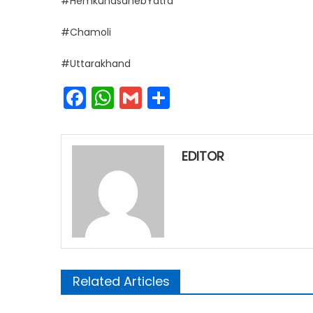
#HemkundsahebYatra
#Chamoli
#Uttarakhand
Facebook
WhatsApp
Gmail
Share
EDITOR
Related Articles