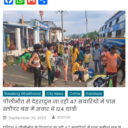
Breaking Uttarkhand
City News
Crime
Haridwar
पीलीभीत से देहरादून जा रही 47 सवारियों में पास
स्लीपर बस में सवार थे 124 यात्री
Author
Posted
EDITOR
September 20, 2023
on
हरिद्वार || पीलीभीत से देहरादून जा रही 47 सवारियों में पास स्लीपर बस में