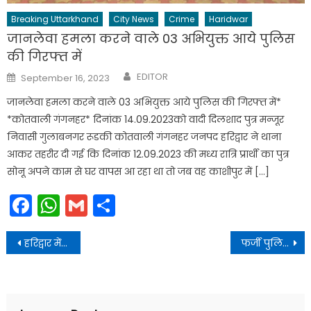
Breaking Uttarkhand
City News
Crime
Haridwar
जानलेवा हमला करने वाले 03 अभियुक्त आये पुलिस
की गिरफ्त में
Author
Posted
EDITOR
September 16, 2023
on
जानलेवा हमला करने वाले 03 अभियुक्त आये पुलिस की गिरफ्त में*
*कोतवाली गंगनहर* दिनांक 14.09.2023को वादी दिलशाद पुत्र मन्जूर
निवासी गुलाबनगर रूडकी कोतवाली गंगनहर जनपद हरिद्वार ने थाना
आकर तहरीर दी गई कि दिनांक 12.09.2023 की मध्य रात्रि प्रार्थी का पुत्र
सोनू अपने काम से घर वापस आ रहा था तो जब वह काशीपुर में […]
Facebook
WhatsApp
Gmail
Share
Post
हरिद्वार में मनसा देवी मंदिर के ट्रस्टी व पुजारी पर मुकदमा दर्ज
फर्जी पुलिसकर्मी ने हरिद्वार रेलवे स्टेशन के बाहर सोने के नाम पर 2000 में बेच दिया फुटपाथ , पुलिस ने आरोपी की एक न सुनी
navigation