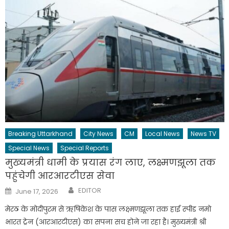
Breaking Uttarkhand
City News
CM
Local News
News TV
Special News
Special Reports
मुख्यमंत्री धामी के प्रयास रंग लाए, लक्ष्मणझूला तक
पहुंचेगी आरआरटीएस सेवा
Author
Posted
EDITOR
June 17, 2026
on
मेरठ के मोदीपुरम से ऋषिकेश के पास लक्ष्मणझूला तक हाई स्पीड नमो
भारत ट्रेन (आरआरटीएस) का सपना सच होने जा रहा है। मुख्यमंत्री श्री