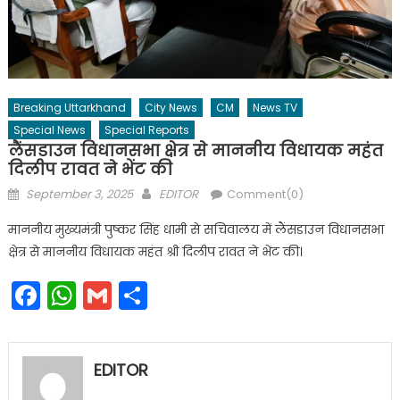
Breaking Uttarkhand
City News
CM
News TV
Special News
Special Reports
लैंसडाउन विधानसभा क्षेत्र से माननीय विधायक महंत
दिलीप रावत ने भेंट की
Posted
Author
September 3, 2025
EDITOR
Comment(0)
on
माननीय मुख्यमंत्री पुष्कर सिंह धामी से सचिवालय में लैंसडाउन विधानसभा
क्षेत्र से माननीय विधायक महंत श्री दिलीप रावत ने भेंट की।
Facebook
WhatsApp
Gmail
Share
EDITOR