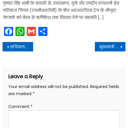
पुष्कर सिंह धामी के प्रयासों से, उत्तराखण्ड, यूपी और राष्ट्रीय राजधानी क्षेत्र
परिवहन निगम (एनसीआरटीसी) के बीच आरआरटीएस ट्रेन के मौजूदा
नेटवर्क को मेरठ से ऋषिकेश तक विस्तार देने पर सहमति […]
Facebook
WhatsApp
Gmail
Share
Post
सचिवालय में राजपुर रोड विधानसभा क्षेत्र से माननीय विधायक खजान दास ने भेंट की
मुख्यमंत्री राहत कोष में योगदान स्वरूप भेंट किया, ताकि आपदा प्रभावित लोगों की मदद की जा सके
navigation
Leave a Reply
Your email address will not be published.
Required fields
are marked
*
Comment
*