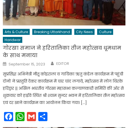
Arts & Culture
Breaking Uttarkhand
City News
Culture
Haridwar
गोरखा समाज ने हरितालिका तीज महोत्सव धूमधाम
के साथ मनाया
Author
Posted
EDITOR
September 15, 2023
on
सुप्रसिद्ध अभिनेत्री नीतू कोइराला व गायिका ऋतु कंडेल कार्यक्रम में पहुंची
दोनों ने प्रस्तुति देकर कार्यक्रम में चार चांद लगाये, महोत्सव में लोग थिरके
हरिद्वार || अखिल भारतीय गोरखा महासभा कल्याणकारी समिति की ओर से
शुक्रवार को हाईवे स्थित श्री श्याम सुन्दर भवन में हरितालिका तीज महोत्सव
एवं दर खाने कार्यक्रम का आयोजन किया गया। […]
Facebook
WhatsApp
Gmail
Share