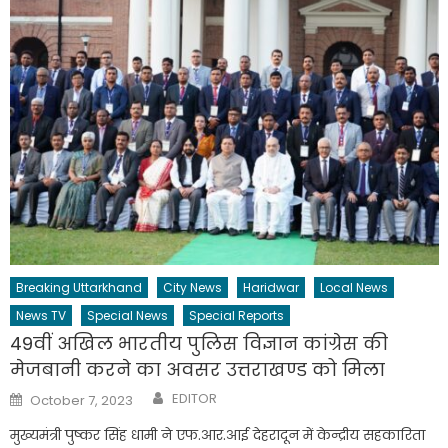
Breaking Uttarkhand
City News
Haridwar
Local News
News TV
Special News
Special Reports
49वीं अखिल भारतीय पुलिस विज्ञान कांग्रेस की
मेजबानी करने का अवसर उत्तराखण्ड को मिला
Author
Posted
EDITOR
October 7, 2023
on
मुख्यमंत्री पुष्कर सिंह धामी ने एफ.आर.आई देहरादून में केन्द्रीय सहकारिता