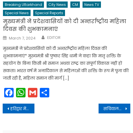
Breaking Uttarkhand
City News
CM
News TV
Special News
Special Reports
मुख्यमंत्री ने प्रदेशवासियों को दी अन्तर्राष्ट्रीय महिला
दिवस की शुभकामनाएं
Author
Posted
EDITOR
March 7, 2024
on
मुख्यमंत्री ने प्रदेशवासियों को दी अन्तर्राष्ट्रीय महिला दिवस की
शुभकामनाएं* मुख्यमंत्री श्री पुष्कर सिंह धामी ने कहा कि मातृ शक्ति के
सहयोग के बिना किसी भी समाज अथवा राष्ट्र का संपूर्ण विकास नहीं हो
सकता। भारत वर्ष में अनादिकाल से महिलाओं की शक्ति के रूप में पूजा की
जाती रही है, महिला समाज की मार्ग […]
Facebook
WhatsApp
Gmail
Share
Post
हरिद्वार में भीम आर्मी आजाद समाज पार्टी कांशीराम मिटिग का आयोजन किया
सचिवालय में प्रदेश के सरकारी कर्मचारियों को बैंक कॉरपोरेट सैलरी पैकेज सम्बन्ध में प्रस्तुतिकरण दिया
navigation