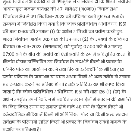
मुख्य निर्वाचन अधिकारी श्री वी षणमुगम ने जानकारी दी कि भारत निर्वाचन
आयोग द्वारा जनपद बागेश्वर की 47-बागेश्वर (अ०जा०) विधान सभा
निर्वाचन क्षेत्र से उप निर्वाचन-2023 को दृष्टिगत रखते हुए Exit Poll के
सम्बन्ध में निर्देशित किया गया है कि लोक प्रतिनिधित्व अधिनियम, 1951
की धारा 126क की उपधारा (1) के अधीन शक्तियों का प्रयोग करते हुए,
भारत निर्वाचन आयोग उक्त धारा की उप-धारा (2) के उपबंधों के दृष्टिगत
दिनांक 05-09-2023 (मंगलवार) को पूर्वान्ह 07:00 बजे से अपरान्ह
07:00 बजे के बीच की अवधि को ऐसी अवधि के रूप में अधिसूचित करता है
जिसके दौरान उल्लिखित उप निर्वाचन के संदर्भ में किसी भी प्रकार के
एग्जिट पोल का आयोजन करने तथा प्रिंट या इलेक्ट्रॉनिक मीडिया द्वारा
इसके परिणाम के प्रकाशन या प्रचार अथवा किसी भी अन्य तरीके से उसका
प्रचार-प्रसार करने पर प्रतिबंध होगा। इसके अतिरिक्त यह भी स्पष्ट किया
जाता है कि लोक प्रतिनिधित्व अधिनियम, 1951 की धारा 126 (1) (ख) के
अधीन उपर्युक्त उप-निर्वाचन में संबंधित मतदान क्षेत्रों में मतदान की समाप्ति
के लिए नियत समय पर समाप्त होने वाले 48 घंटों के दौरान किसी भी
इलेक्ट्रॉनिक मीडिया में किसी भी ओपिनियन पोल या किसी अन्य मतदान
सर्वेक्षण के परिणामों सहित किसी भी प्रकार के निर्वाचन संबंधी मामले के
प्रदर्शन पर प्रतिबन्ध है।